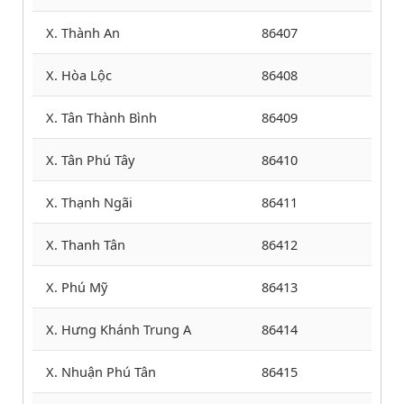
X. Thành An
86407
X. Hòa Lộc
86408
X. Tân Thành Bình
86409
X. Tân Phú Tây
86410
X. Thạnh Ngãi
86411
X. Thanh Tân
86412
X. Phú Mỹ
86413
X. Hưng Khánh Trung A
86414
X. Nhuận Phú Tân
86415