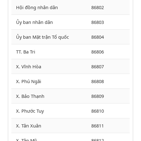
Hội đồng nhân dân
86802
Ủy ban nhân dân
86803
Ủy ban Mặt trận Tổ quốc
86804
TT. Ba Tri
86806
X. Vĩnh Hòa
86807
X. Phú Ngãi
86808
X. Bảo Thạnh
86809
X. Phước Tuy
86810
X. Tân Xuân
86811
X. Tân Mỹ
86812