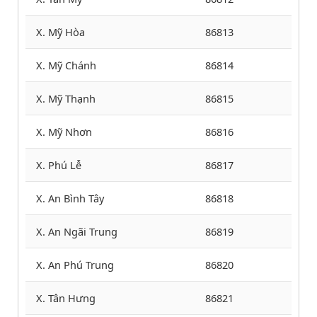
X. Mỹ Hòa
86813
X. Mỹ Chánh
86814
X. Mỹ Thạnh
86815
X. Mỹ Nhơn
86816
X. Phú Lễ
86817
X. An Bình Tây
86818
X. An Ngãi Trung
86819
X. An Phú Trung
86820
X. Tân Hưng
86821