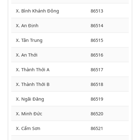
X. Bình Khánh Đông
86513
X. An Định
86514
X. Tân Trung
86515
X. An Thới
86516
X. Thành Thới A
86517
X. Thành Thới B
86518
X. Ngãi Đăng
86519
X. Minh Đức
86520
X. Cẩm Sơn
86521