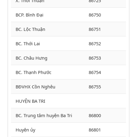
X. Thới Thuận
86725
BCP. Bình Đại
86750
BC. Lộc Thuận
86751
BC. Thới Lai
86752
BC. Châu Hưng
86753
BC. Thạnh Phước
86754
BĐVHX Cồn Nghêu
86755
HUYỆN BA TRI
BC. Trung tâm huyện Ba Tri
86800
Huyện ủy
86801