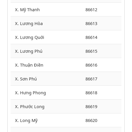
X. Mỹ Thạnh
86612
X. Lương Hòa
86613
X. Lương Quới
86614
X. Lương Phú
86615
X. Thuận Điền
86616
X. Sơn Phú
86617
X. Hưng Phong
86618
X. Phước Long
86619
X. Long Mỹ
86620