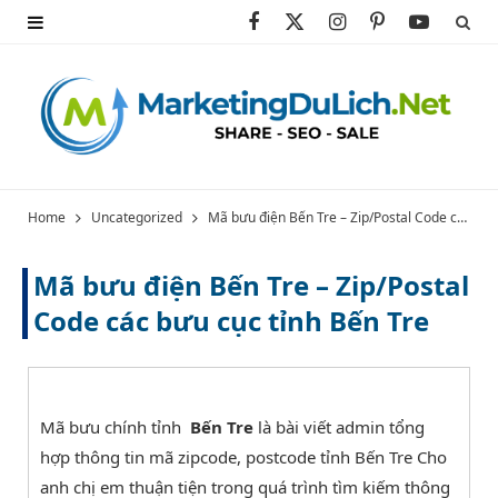
F
X
I
P
Y
a
(
n
i
o
c
T
s
n
u
e
w
t
t
T
b
i
a
e
u
Home
Uncategorized
Mã bưu điện Bến Tre – Zip/Postal Code các bưu cục tỉnh Bến Tre
o
t
g
r
b
Mã bưu điện Bến Tre – Zip/Postal
o
t
r
e
e
Code các bưu cục tỉnh Bến Tre
k
e
a
s
r
m
t
)
Mã bưu chính tỉnh
Bến Tre
là bài viết admin tổng
hợp thông tin mã zipcode, postcode tỉnh Bến Tre Cho
anh chị em thuận tiện trong quá trình tìm kiếm thông