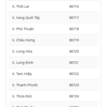
X. Thới Lai
86716
X. Vang Quới Tây
86717
X. Phú Thuận
86718
X. Châu Hưng
86719
X. Long Hòa
86720
X. Long Định
86721
X. Tam Hiệp
86722
X. Thạnh Phước
86723
X. Thừa Đức
86724