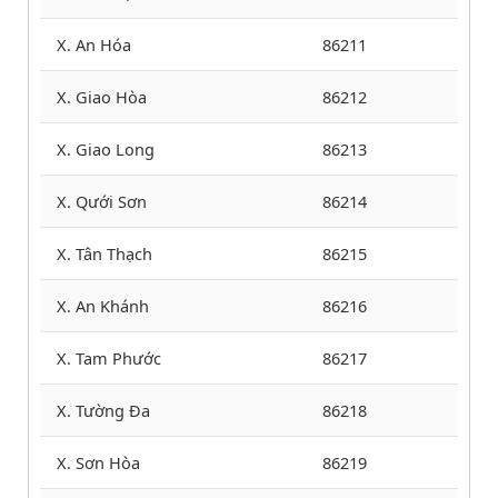
X. An Hóa
86211
X. Giao Hòa
86212
X. Giao Long
86213
X. Qưới Sơn
86214
X. Tân Thạch
86215
X. An Khánh
86216
X. Tam Phước
86217
X. Tường Đa
86218
X. Sơn Hòa
86219