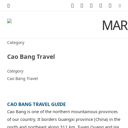
F
X
I
P
Y
a
(
n
i
o
c
T
s
n
u
e
w
t
t
T
Category
b
i
a
e
u
Cao Bang Travel
o
t
g
r
b
Category
o
t
r
e
e
Cao Bang Travel
k
e
a
s
r
m
t
CAO BANG TRAVEL GUIDE
)
Cao Bang is one of the northern mountainous provinces
of our country. It borders Guangxi province (China) in the
north and northeast along 311 km, Tuyen Quang and Ha