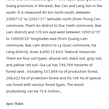
Giang provinces in the west, Bac Can and Lang Son in the
south. It is measured 80 km north-south, between
23007’12” to 22021’21” latitudes north (from Trong Con
commune, Thach An district to Duc Hanh commune, Bao
Lam district) and 170 km east-west between 105016’15”
to 106050’25” longitudes east (from Quang Lam
commune, Bao Lam district to Ly Quoc commune, Ha
Lang district). Area: 6,690.72 km2 “Natural resources:
There are four soil types: alluvial soil, black soil, grey soil,
and yellow red soil. Gia Lai has 749,769 hectares of
forest land , including 537,064 ha of production forest,
206,622 ha of protection forest and 56,106 ha of special
use forest with various forest types. The wood
productivity can be 75.6 million…
Xem Thêm