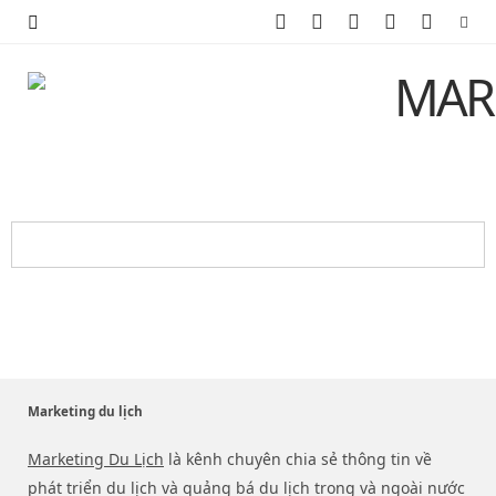
F
X
I
P
Y
a
(
n
i
o
c
T
s
n
u
e
w
t
t
T
b
i
a
e
u
o
t
g
r
b
o
t
r
e
e
k
e
a
s
r
m
t
Marketing du lịch
)
Marketing Du Lịch
là kênh chuyên chia sẻ thông tin về
phát triển du lịch và quảng bá du lịch trong và ngoài nước