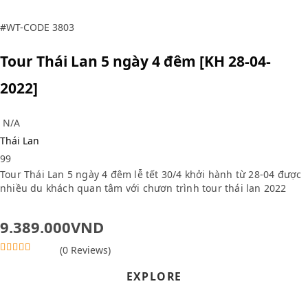
t
o
f
#WT-CODE 3803
Tour Thái Lan 5 ngày 4 đêm [KH 28-04-
2022]
N/A
Thái Lan
99
Tour Thái Lan 5 ngày 4 đêm lễ tết 30/4 khởi hành từ 28-04 được
nhiều du khách quan tâm với chươn trình tour thái lan 2022
9.389.000
VND
(0 Reviews)
0
5
o
EXPLORE
u
t
o