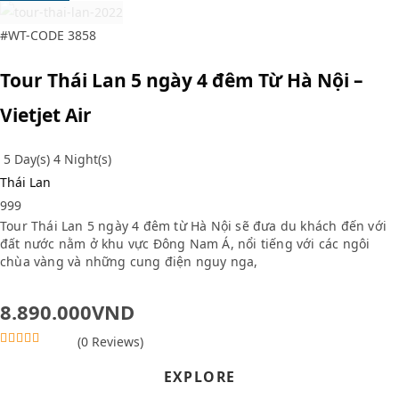
#WT-CODE 3858
Tour Thái Lan 5 ngày 4 đêm Từ Hà Nội –
Vietjet Air
5 Day(s) 4 Night(s)
Thái Lan
999
Tour Thái Lan 5 ngày 4 đêm từ Hà Nội sẽ đưa du khách đến với
đất nước nằm ở khu vực Đông Nam Á, nổi tiếng với các ngôi
chùa vàng và những cung điện nguy nga,
8.890.000
VND
(0 Reviews)
0
5
o
EXPLORE
u