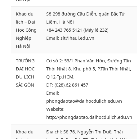
Khao du
Số 298 đường Cầu Diễn, quận Bắc Từ
lịch – Đai
Liêm, Hà Nội
Học Công
+84 243 765 5121 (Máy lẻ 232)
Nghiệp
Email: slt@haui.edu.vn
Hà Nội
TRƯỜNG
Cơ sở 2: 53/1 Phan Văn Hớn, Đường Tân
ĐẠI HỌC
Thới Nhất 8, Khu phố 5, P.Tân Thới Nhất,
DU LỊCH
Q.12-Tp.HCM.
SÀI GÒN
ĐT: (028).62 861 457
Email:
phongdaotao@daihocdulich.edu.vn
Website:
http://phongdaotao.daihocdulich.edu.vn
Khoa du
Địa chỉ: Số 76, Nguyễn Thị Duệ, Thái