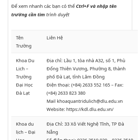
Để xem nhanh các bạn có thể
Ctrl+F và nhập tên
trường cần tìm
trình duyệt
Tên
Liên Hệ
Trường
Khoa Du
Địa chỉ: Lầu 1, tòa nhà A32, số 1, Phù
Lịch –
Đổng Thiên Vương, Phường 8, thành
Trường
phố Đà Lạt, tỉnh Lâm Đồng
Đại Học
Điện thoại: (+84) 2633 552 165 – Fax:
Đà Lạt
(+84) 2633 823 380
Mail khoaquantridulich@dlu.edu.vn
Website: https://kdl.dlu.edu.vn/
Khoa du
Địa Chỉ: 33 Xô Viết Nghệ Tĩnh, TP Đà
lịch – Đại
Nẵng
Học
Số điện thoại: 0236 3519 929 – 0236 3519