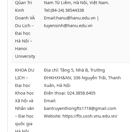
Qủan Tri
Nam Từ Liêm, Hà Nội, Việt Nam.
Kinh
Tel:(84-24) 38544338
Doanh VÀ
Email:hanu@hanu.edu.vn |
Du Lịch –
tuyensinh@hanu.edu.vn
Đại học
Hà Nội –
Hanoi
University
KHOA DU
Địa chỉ: Tầng 5, Nhà B, Trường
LỊCH –
ĐHKHXH&NV, 336 Nguyễn Trãi, Thanh
Đại học
Xuân, Hà Nội
Khoa học
Điện thoại: 024.3858.6405
Xã hội và
Email:
Nhân văn
bantruyenthongfts1718@gmail.com
– Đại học
Website: https://fts.ussh.vnu.edu.vn/
quốc gia
Hà Nội