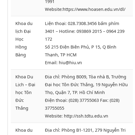
1991
Website:https://www.hoasen.edu.vn/dl/
Khoa du
Liện thoại: 028.7308.3456 bấm phím
lịch Đại
3401 – Hotline: 093869 2015 – 0964 239
Học
172
Hồng
Số 215 Điện Biên Phủ, P 15, Q Bình
Bàng
Thạnh, TP HCM
Email: hiu@hiu.vn
Khoa Du
Địa chỉ: Phòng B009, Tòa nhà B, Trường
Lịch – Đại
Đại học Tôn Đức Thắng, 19 Nguyễn Hữu
học Tôn
Thọ, Quận 7, TP. Hồ Chí Minh
Đức
Điện thoại: (028) 37755063 Fax: (028)
Thắng
37755055
Website: http://ssh.tdtu.edu.vn
Khoa du
Địa chỉ: Phòng B1-1201, 279 Nguyễn Tri