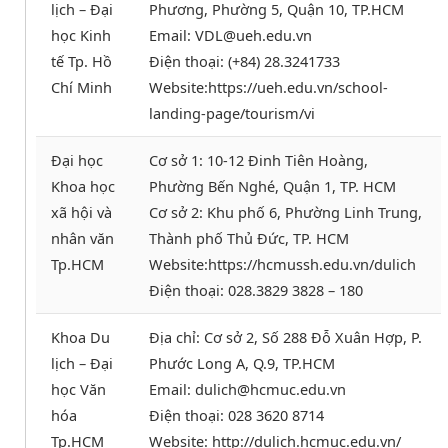
lịch – Đại
Phương, Phường 5, Quận 10, TP.HCM
học Kinh
Email: VDL@ueh.edu.vn
tế Tp. Hồ
Điện thoại: (+84) 28.3241733
Chí Minh
Website:https://ueh.edu.vn/school-
landing-page/tourism/vi
Đại học
Cơ sở 1: 10-12 Đinh Tiên Hoàng,
Khoa học
Phường Bến Nghé, Quận 1, TP. HCM
xã hội và
Cơ sở 2: Khu phố 6, Phường Linh Trung,
nhân văn
Thành phố Thủ Đức, TP. HCM
Tp.HCM
Website:https://hcmussh.edu.vn/dulich
Điện thoại: 028.3829 3828 – 180
Khoa Du
Địa chỉ: Cơ sở 2, Số 288 Đỗ Xuân Hợp, P.
lịch – Đại
Phước Long A, Q.9, TP.HCM
học Văn
Email: dulich@hcmuc.edu.vn
hóa
Điện thoại: 028 3620 8714
Tp.HCM
Website: http://dulich.hcmuc.edu.vn/