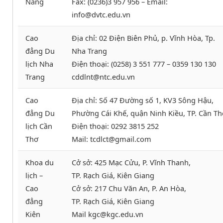
Nẵng
Fax: (0236)3 957 956 – Email:
info@dvtc.edu.vn
Cao
Địa chỉ: 02 Điện Biên Phủ, p. Vĩnh Hòa, Tp.
đẳng Du
Nha Trang
lịch Nha
Điện thoại: (0258) 3 551 777 – 0359 130 130
Trang
cddlnt@ntc.edu.vn
Cao
Địa chỉ: Số 47 Đường số 1, KV3 Sông Hậu,
đẳng Du
Phường Cái Khế, quận Ninh Kiều, TP. Cần Th
lịch Cần
Điện thoại: 0292 3815 252
Thơ
Mail: tcdlct@gmail.com
Khoa du
Cở sở: 425 Mạc Cửu, P. Vĩnh Thanh,
lịch –
TP. Rạch Giá, Kiên Giang
Cao
Cở sở: 217 Chu Văn An, P. An Hòa,
đẳng
TP. Rạch Giá, Kiên Giang
Kiên
Mail kgc@kgc.edu.vn