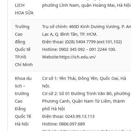
LỊCH
phường Lĩnh Nam, quận Hoàng Mai, Hà Nội
HOA SỮA
Trường
Trụ sở chính: 460D Kinh Dương Vương, P. A
Cao
Lạc A, Q. Bình Tân, TP. HCM.
đẳng
Điện thoại: (028) 5404 7799 (ext:101,102)
Quốc tế
Hotline: 0902 345 092 – 091 2244 100.
TP.Hồ
Website:https://ich.edu.vn/
Chí Minh
Khoa du
Cơ sở 1: Yên Thái, Đông Yên, Quốc Oai, Hà
lịch –
Nội.
trường
Cơ sở 2: Số 01 Đường Trịnh Văn Bô, phường
Cao
Phương Canh, Quận Nam Từ Liêm, thành
Đẳng
phố Hà Nội
Quốc Tế
Điện thoại: 0243.99.13.113
Hà Nội
Hotline: 0866.097.689