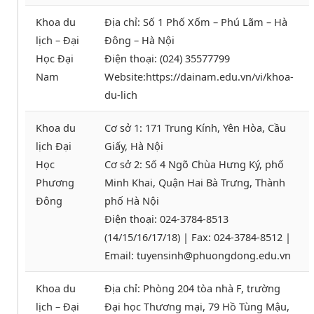
Khoa du
Địa chỉ: Số 1 Phố Xốm – Phú Lãm – Hà
lịch – Đại
Đông – Hà Nội
Học Đại
Điện thoại: (024) 35577799
Nam
Website:https://dainam.edu.vn/vi/khoa-
du-lich
Khoa du
Cơ sở 1: 171 Trung Kính, Yên Hòa, Cầu
lịch Đại
Giấy, Hà Nội
Học
Cơ sở 2: Số 4 Ngõ Chùa Hưng Ký, phố
Phương
Minh Khai, Quận Hai Bà Trưng, Thành
Đông
phố Hà Nội
Điện thoại: 024-3784-8513
(14/15/16/17/18) | Fax: 024-3784-8512 |
Email: tuyensinh@phuongdong.edu.vn
Khoa du
Địa chỉ: Phòng 204 tòa nhà F, trường
lịch – Đại
Đại học Thương mại, 79 Hồ Tùng Mậu,