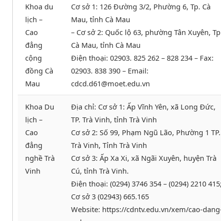
Khoa du
Cơ sở 1: 126 Đường 3/2, Phường 6, Tp. Cà
lịch –
Mau, tỉnh Cà Mau
Cao
– Cơ sở 2: Quốc lộ 63, phường Tân Xuyên, Tp
đẳng
Cà Mau, tỉnh Cà Mau
cộng
Điện thoại: 02903. 825 262 – 828 234 – Fax:
đồng Cà
02903. 838 390 – Email:
Mau
cdcd.d61@moet.edu.vn
Khoa Du
Địa chỉ: Cơ sở 1: Ấp Vĩnh Yên, xã Long Đức,
lịch –
TP. Trà Vinh, tỉnh Trà Vinh
Cao
Cơ sở 2: Số 99, Phạm Ngũ Lão, Phường 1 TP.
đẳng
Trà Vinh, Tỉnh Trà Vinh
nghề Trà
Cơ sở 3: Ấp Xa Xi, xã Ngãi Xuyên, huyện Trà
Vinh
Cú, tỉnh Trà Vinh.
Điện thoại: (0294) 3746 354 – (0294) 2210 415
Cơ sở 3 (02943) 665.165
Website: https://cdntv.edu.vn/xem/cao-dang