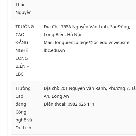
Thái
Nguyên
TRƯỜNG
Đia Chỉ: 765A Nguyễn Văn Linh, Sài Đồng,
CAO
Long Biên, Hà Nội
ĐẲNG
Mail: longbiencollege@lbc.edu.vnwebsite:
NGHỀ
lbc.edu.vn
LONG
BIÊN –
LBC
Trường
Địa chỉ: 201 Nguyễn Văn Rành, Phường 7, T
Cao
An, Long An
đẳng
Điện thoại: 0982 626 111
Công
nghệ và
Du Lịch