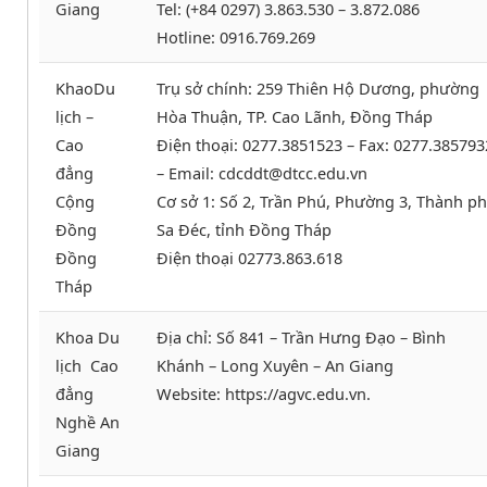
Giang
Tel: (+84 0297) 3.863.530 – 3.872.086
Hotline: 0916.769.269
KhaoDu
Trụ sở chính: 259 Thiên Hộ Dương, phường
lịch –
Hòa Thuận, TP. Cao Lãnh, Đồng Tháp
Cao
Điện thoại: 0277.3851523 – Fax: 0277.385793
đẳng
– Email: cdcddt@dtcc.edu.vn
Cộng
Cơ sở 1: Số 2, Trần Phú, Phường 3, Thành p
Đồng
Sa Đéc, tỉnh Đồng Tháp
Đồng
Điện thoại 02773.863.618
Tháp
Khoa Du
Địa chỉ: Số 841 – Trần Hưng Đạo – Bình
lịch Cao
Khánh – Long Xuyên – An Giang
đẳng
Website: https://agvc.edu.vn.
Nghề An
Giang