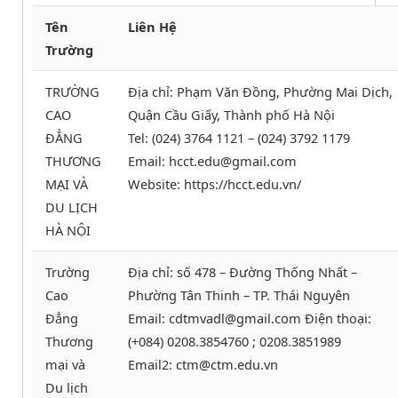
Tên
Liên Hệ
Trường
TRƯỜNG
Địa chỉ: Phạm Văn Đồng, Phường Mai Dịch,
CAO
Quận Cầu Giấy, Thành phố Hà Nội
ĐẲNG
Tel: (024) 3764 1121 – (024) 3792 1179
THƯƠNG
Email: hcct.edu@gmail.com
MẠI VÀ
Website: https://hcct.edu.vn/
DU LỊCH
HÀ NỘI
Trường
Địa chỉ: số 478 – Đường Thống Nhất –
Cao
Phường Tân Thinh – TP. Thái Nguyên
Đẳng
Email: cdtmvadl@gmail.com Điện thoại:
Thương
(+084) 0208.3854760 ; 0208.3851989
mại và
Email2: ctm@ctm.edu.vn
Du lịch