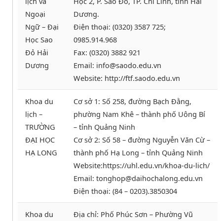
lịch và
Học 2, P. Sao Đỏ, TP. Chí Linh, tỉnh Hải
Ngoại
Dương.
Ngữ – Đại
Điện thoại: (0320) 3587 725;
Học Sao
0985.914.968
Đỏ Hải
Fax: (0320) 3882 921
Dương
Email: info@saodo.edu.vn
Website: http://ftf.saodo.edu.vn
Khoa du
Cơ sở 1: Số 258, đường Bạch Đằng,
lịch –
phường Nam Khê – thành phố Uông Bí
TRƯỜNG
– tỉnh Quảng Ninh
ĐẠI HỌC
Cơ sở 2: Số 58 – đường Nguyễn Văn Cừ –
HẠ LONG
thành phố Hạ Long – tỉnh Quảng Ninh
Website:https://uhl.edu.vn/khoa-du-lich/
Email: tonghop@daihochalong.edu.vn
Điện thoại: (84 – 0203).3850304
Khoa du
Địa chỉ: Phố Phúc Sơn – Phường Vũ