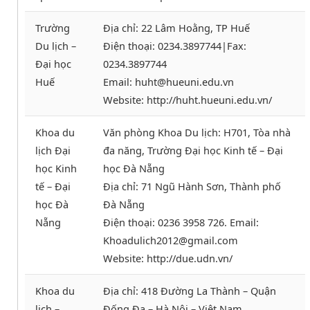
Trường
Địa chỉ: 22 Lâm Hoằng, TP Huế
Du lịch –
Điện thoại: 0234.3897744|Fax:
Đại học
0234.3897744
Huế
Email: huht@hueuni.edu.vn
Website: http://huht.hueuni.edu.vn/
Khoa du
Văn phòng Khoa Du lịch: H701, Tòa nhà
lịch Đại
đa năng, Trường Đại học Kinh tế – Đại
học Kinh
học Đà Nẵng
tế – Đại
Địa chỉ: 71 Ngũ Hành Sơn, Thành phố
học Đà
Đà Nẵng
Nẵng
Điện thoại: 0236 3958 726. Email:
Khoadulich2012@gmail.com
Website: http://due.udn.vn/
Khoa du
Địa chỉ: 418 Đường La Thành – Quận
lịch –
Đống Đa – Hà Nội – Việt Nam