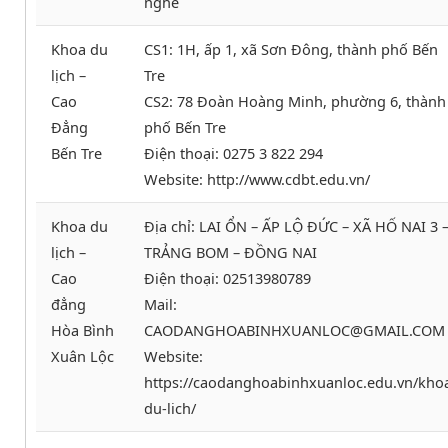
nghe
Khoa du
CS1: 1H, ấp 1, xã Sơn Đông, thành phố Bến
lịch –
Tre
Cao
CS2: 78 Đoàn Hoàng Minh, phường 6, thành
Đẳng
phố Bến Tre
Bến Tre
Điện thoại: 0275 3 822 294
Website: http://www.cdbt.edu.vn/
Khoa du
Địa chỉ: LAI ỔN – ẤP LỘ ĐỨC – XÃ HỐ NAI 3 
lịch –
TRẢNG BOM – ĐỒNG NAI
Cao
Điện thoại: 02513980789
đẳng
Mail:
Hòa Bình
CAODANGHOABINHXUANLOC@GMAIL.COM
Xuân Lộc
Website:
https://caodanghoabinhxuanloc.edu.vn/kho
du-lich/