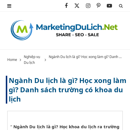
F
X
I
P
Y
a
(
n
i
o
c
T
s
n
u
e
w
t
t
T
b
i
a
e
u
Nghiệp vụ
Ngành Du lịch là gì? Học xong làm gì? Danh sách trường có khoa du lịch
Home
Du lịch
o
t
g
r
b
o
t
r
e
e
Ngành Du lịch là gì? Học xong làm
k
e
a
s
gì? Danh sách trường có khoa du
lịch
r
m
t
)
“
Ngành Du lịch là gì? Học khoa du lịch ra trường