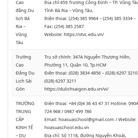
Cao
Địa chỉ:459 Trương Công Định – TP. Vũng Tà
đẳng Du
Tỉnh Bà Rịa – Vũng Tàu.
lịch Bà
Điện thoại: (254) 385 9964 – (254) 385 3334 –
Rịa –
Fax: (254) 385 2587
Vũng
Website: https://vtvc.edu.vn/
Tàu
Trường
Trụ sở chính: 347A Nguyễn Thượng Hiền,
Cao
Phường 11, Quận 10, Tp.HCM
Đẳng Du
Điện thoại: (028) 3834 4856 – (028) 6297 3210
Lịch Sài
(028) 6297 3211
Gòn
https://dulichsaigon.edu.vn/vi/
TRƯỜNG
Điện thoại: +84 (0)4 36 43 47 31 Hotline: 090
TRUNG
724 968 / 0987 499 786
CẤP
Email: hoasuaschool@gmail.com / Website:
KINH TẾ
hoasuaschool.edu.vn
– DU
Địa chỉ: Số 1118, đường Nguyễn Khoái,