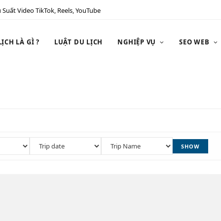
 Suất Video TikTok, Reels, YouTube
ỊCH LÀ GÌ ?
LUẬT DU LỊCH
NGHIỆP VỤ
SEO WEB
SHOW
 Hoàng Thành
16.67%
Off