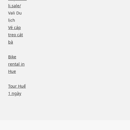
li.sale/
Vali Du
lịch
Vé cáp
treo cát
bà
Bike
rental in
Hue
Tour Huế
1 ngày