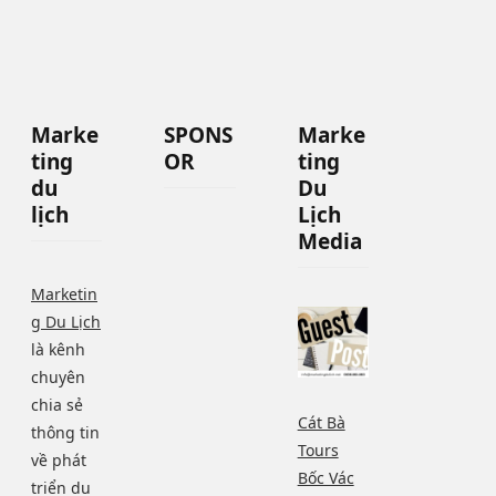
Vé pháo hoa Cát Bà
giá ƯU Đãi
P
Thuê xe đạp ở Huế
Marke
SPONS
Marke
ting
OR
ting
du
Du
P
lịch
Lịch
Media
Marketin
I
g Du Lịch
là kênh
chuyên
N
chia sẻ
Cát Bà
thông tin
Tours
về phát
Bốc Vác
triển du
G