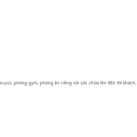
P
P
I
Jacuzzi, phòng gym, phòng ăn riêng với sức chứa lên đến 99 khách.
N
G