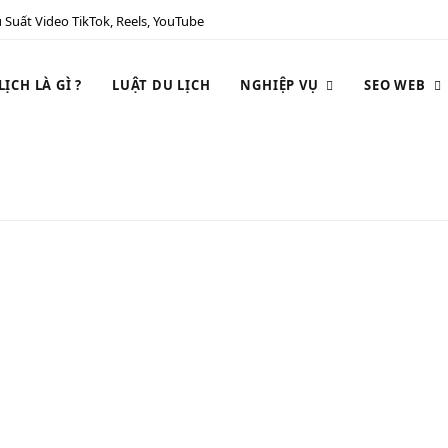
 Suất Video TikTok, Reels, YouTube
ỊCH LÀ GÌ ?
LUẬT DU LỊCH
NGHIỆP VỤ
SEO WEB