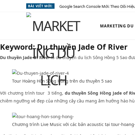
BÀI VIẾT MỚI:
Google Search Console Mới: Theo Dõi Hiệu
MARKETING DU L
Keyword:
Du thuyền Jade Of River
Du thuyền Jade Of Rive
r là du thuyền du lịch Sông Hồng 5 Sao đư
Tour Hoàng Hôn Sông Hồng trên du thuyền 5 sao
Với chương trình tour 3 tiếng,
du thuyền Sông Hồng Jade of Riv
chiêm ngưỡng vẻ đẹp của những cây cầu mang âm hưởng hào hùng 
Chương trình Live Music với các bản acoustic tại tour-hoa