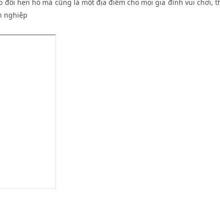
 đôi hẹn hò mà cũng là một địa điểm cho mọi gia đình vui chơi, th
h nghiệp