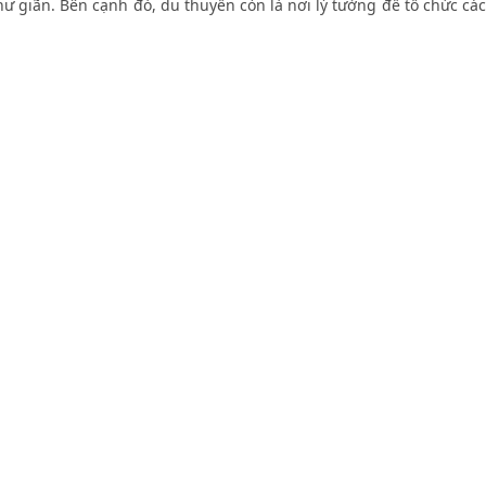
ư giãn. Bên cạnh đó, du thuyền còn là nơi lý tưởng để tổ chức các
P
I
N
G
C