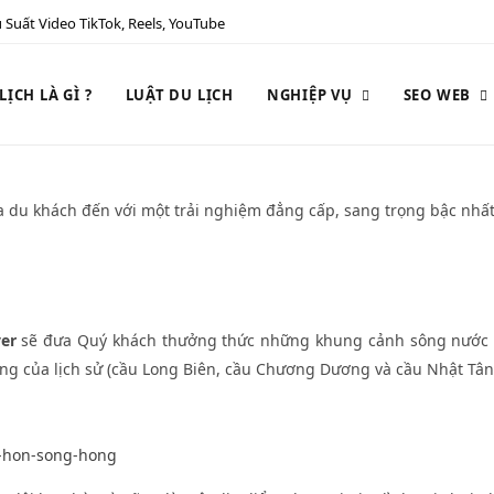
 Suất Video TikTok, Reels, YouTube
ỊCH LÀ GÌ ?
LUẬT DU LỊCH
NGHIỆP VỤ
SEO WEB
a du khách đến với một trải nghiệm đẳng cấp, sang trọng bậc nhất
er
sẽ đưa Quý khách thưởng thức những khung cảnh sông nước h
của lịch sử (cầu Long Biên, cầu Chương Dương và cầu Nhật Tân),
ng-hon-song-hong