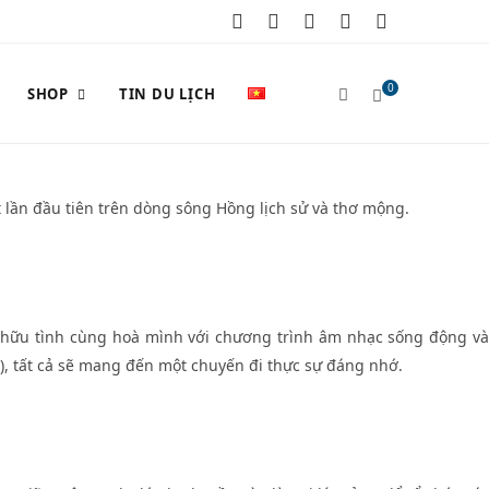
F
X
I
P
Y
a
(
n
i
o
0
SHOP
TIN DU LỊCH
c
T
s
n
u
e
w
t
t
T
S
b
i
a
e
u
 lần đầu tiên trên dòng sông Hồng lịch sử và thơ mộng.
o
t
g
r
b
o
t
r
e
e
H
k
e
a
s
ữu tình cùng hoà mình với chương trình âm nhạc sống động v
 tất cả sẽ mang đến một chuyến đi thực sự đáng nhớ.
r
m
t
O
)
P