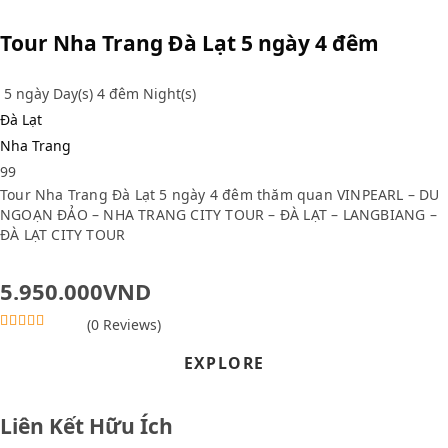
Tour Nha Trang Đà Lạt 5 ngày 4 đêm
5 ngày Day(s) 4 đêm Night(s)
Đà Lạt
Nha Trang
99
Tour Nha Trang Đà Lạt 5 ngày 4 đêm thăm quan VINPEARL – DU
NGOẠN ĐẢO – NHA TRANG CITY TOUR – ĐÀ LẠT – LANGBIANG –
ĐÀ LẠT CITY TOUR
5.950.000
VND
(0 Reviews)
0
5
o
EXPLORE
u
t
o
Liên Kết Hữu Ích
f