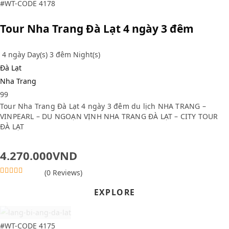
#WT-CODE 4178
Tour Nha Trang Đà Lạt 4 ngày 3 đêm
4 ngày Day(s) 3 đêm Night(s)
Đà Lạt
Nha Trang
99
Tour Nha Trang Đà Lạt 4 ngày 3 đêm du lịch NHA TRANG –
VINPEARL – DU NGOẠN VỊNH NHA TRANG ĐÀ LẠT – CITY TOUR
ĐÀ LẠT
4.270.000
VND
(0 Reviews)
0
5
o
EXPLORE
u
t
o
f
#WT-CODE 4175