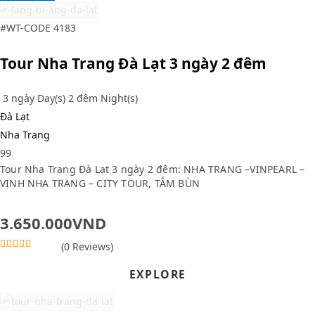
#WT-CODE 4183
Tour Nha Trang Đà Lạt 3 ngày 2 đêm
3 ngày Day(s) 2 đêm Night(s)
Đà Lạt
Nha Trang
99
Tour Nha Trang Đà Lạt 3 ngày 2 đêm: NHA TRANG –VINPEARL –
VỊNH NHA TRANG – CITY TOUR, TẮM BÙN
3.650.000
VND
(0 Reviews)
0
5
o
EXPLORE
u
t
o
f