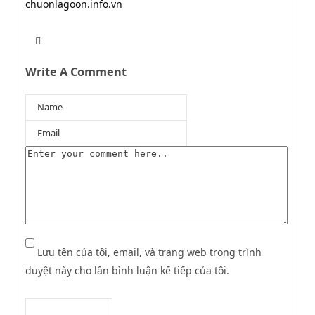
chuonlagoon.info.vn
T
W
w
e
i
b
Write A Comment
t
s
t
i
e
t
r
e
Lưu tên của tôi, email, và trang web trong trình
duyệt này cho lần bình luận kế tiếp của tôi.