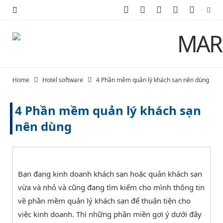
F
X
I
P
Y
a
(
n
i
o
c
T
s
n
u
e
w
t
t
T
Home
Hotel software
4 Phần mềm quản lý khách sạn nên dùng
b
i
a
e
u
4 Phần mềm quản lý khách sạn
o
t
g
r
b
nên dùng
o
t
r
e
e
k
e
a
s
r
m
t
Bạn đang kinh doanh khách sạn hoặc quản khách sạn
vừa và nhỏ và cũng đang tìm kiếm cho mình thông tin
)
về phần mềm quản lý khách sạn để thuận tiện cho
việc kinh doanh. Thì những phần miền gợi ý dưới đây