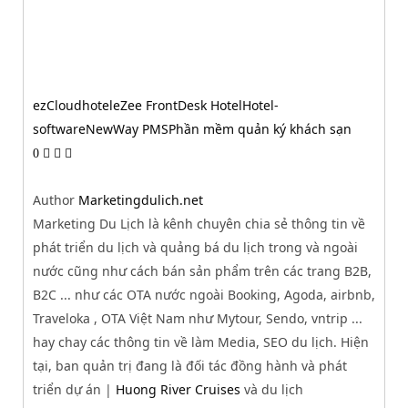
ezCloudhotel
eZee FrontDesk Hotel
Hotel-
software
NewWay PMS
Phần mềm quản ký khách sạn
0
Author
Marketingdulich.net
Marketing Du Lịch là kênh chuyên chia sẻ thông tin về
phát triển du lịch và quảng bá du lịch trong và ngoài
nước cũng như cách bán sản phẩm trên các trang B2B,
B2C ... như các OTA nước ngoài Booking, Agoda, airbnb,
Traveloka , OTA Việt Nam như Mytour, Sendo, vntrip ...
hay chay các thông tin về làm Media, SEO du lịch. Hiện
tại, ban quản trị đang là đối tác đồng hành và phát
triển dự án |
Huong River Cruises
và du lịch