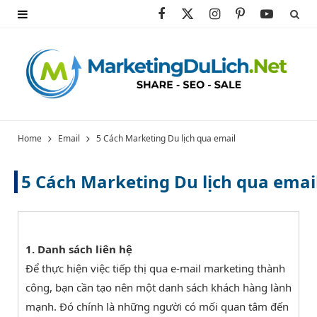
F
X
I
P
Y
a
(
n
i
o
c
T
s
n
u
e
w
t
t
T
b
i
a
e
u
Home
Email
5 Cách Marketing Du lịch qua email
o
t
g
r
b
5 Cách Marketing Du lịch qua emai
o
t
r
e
e
k
e
a
s
r
m
t
1. Danh sách liên hệ
Để thực hiện việc tiếp thị qua e-mail marketing thành
)
công, bạn cần tạo nên một danh sách khách hàng lành
mạnh. Đó chính là những người có mối quan tâm đến