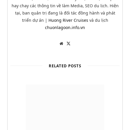
hay chay các thông tin về làm Media, SEO du lịch. Hiện
tại, ban quản trị đang là đối tác đồng hành và phát
triển dự án |
Huong River Cruises
và du lịch
chuonlagoon.info.vn
W
T
e
w
b
i
s
t
i
t
t
e
RELATED POSTS
e
r