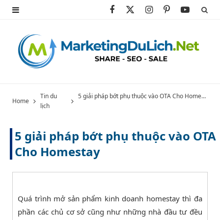
F
X
I
P
Y
a
(
n
i
o
c
T
s
n
u
e
w
t
t
T
b
i
a
e
u
Tin du
5 giải pháp bớt phụ thuộc vào OTA Cho Homestay
Home
lịch
o
t
g
r
b
o
t
r
e
e
5 giải pháp bớt phụ thuộc vào OTA
k
e
a
s
Cho Homestay
r
m
t
)
Quá trình mở sản phẩm kinh doanh homestay thì đa
phần các chủ cơ sở cũng như những nhà đầu tư đều