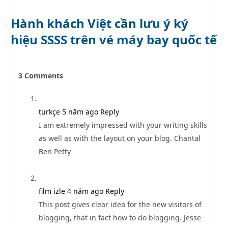
Hành khách Việt cần lưu ý ký
hiệu SSSS trên vé máy bay quốc tế
3
Comments
türkçe
5 năm ago
Reply
I am extremely impressed with your writing skills
as well as with the layout on your blog. Chantal
Ben Petty
film izle
4 năm ago
Reply
This post gives clear idea for the new visitors of
blogging, that in fact how to do blogging. Jesse