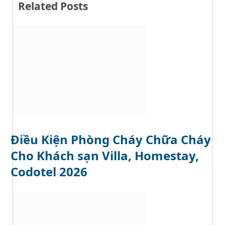
b
t
Related Posts
s
t
i
e
t
r
e
Điều Kiện Phòng Cháy Chữa Cháy
Cho Khách sạn Villa, Homestay,
Codotel 2026