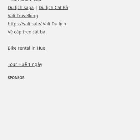
Du lịch sapa
|
Du lịch Cát Bà
Vali Travelking
https://vali.sale/
Vali Du lịch
Vé cáp treo cát bà
Bike rental in Hue
Tour Huế 1 ngày
SPONSOR