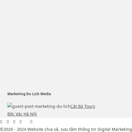
Marketing Du Lịch Media
Cát Bà Tours
Bốc Vác Hà Nội
©2020 - 2024 Website chia sẻ, sưu tầm thông tin Digital Marketing