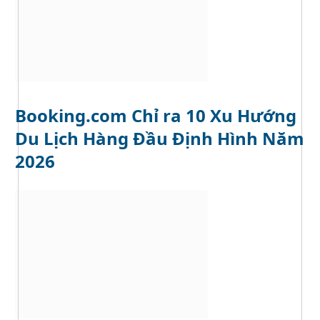
Booking.com Chỉ ra 10 Xu Hướng
Du Lịch Hàng Đầu Định Hình Năm
2026