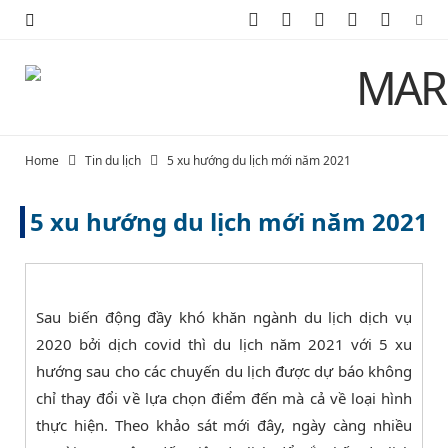
F
X
I
P
Y
a
(
n
i
o
c
T
s
n
u
e
w
t
t
T
Home
Tin du lịch
5 xu hướng du lịch mới năm 2021
b
i
a
e
u
5 xu hướng du lịch mới năm 2021
o
t
g
r
b
o
t
r
e
e
k
e
a
s
Sau biến động đầy khó khăn ngành du lịch dịch vụ
r
m
t
2020 bởi dịch covid thì du lịch năm 2021 với 5 xu
hướng sau cho các chuyến du lịch được dự báo không
)
chỉ thay đổi về lựa chọn điểm đến mà cả về loại hình
thực hiện. Theo khảo sát mới đây, ngày càng nhiều