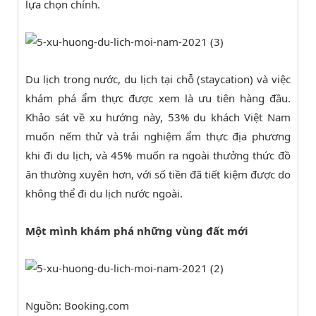
lựa chọn chính.
Du lịch trong nước, du lịch tại chỗ (staycation) và việc
khám phá ẩm thực được xem là ưu tiên hàng đầu.
Khảo sát về xu hướng này, 53% du khách Việt Nam
muốn nếm thử và trải nghiệm ẩm thực địa phương
khi đi du lịch, và 45% muốn ra ngoài thưởng thức đồ
ăn thường xuyên hơn, với số tiền đã tiết kiệm được do
không thể đi du lịch nước ngoài.
Một mình khám phá những vùng đất mới
Nguồn: Booking.com