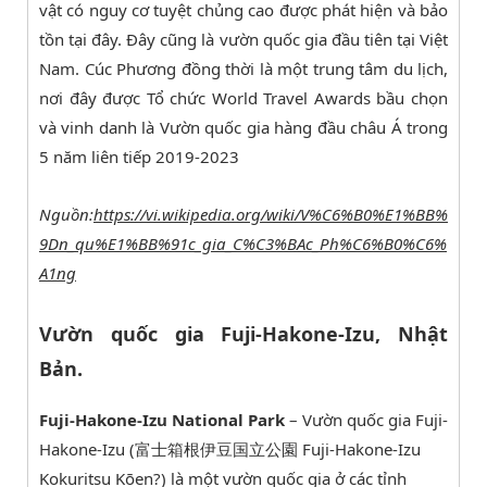
vật có nguy cơ tuyệt chủng cao được phát hiện và bảo
tồn tại đây. Đây cũng là vườn quốc gia đầu tiên tại Việt
Nam. Cúc Phương đồng thời là một trung tâm du lịch,
nơi đây được Tổ chức World Travel Awards bầu chọn
và vinh danh là Vườn quốc gia hàng đầu châu Á trong
5 năm liên tiếp 2019-2023
Nguồn:
https://vi.wikipedia.org/wiki/V%C6%B0%E1%BB%
9Dn_qu%E1%BB%91c_gia_C%C3%BAc_Ph%C6%B0%C6%
A1ng
Vườn quốc gia Fuji-Hakone-Izu, Nhật
Bản.
Fuji-Hakone-Izu National Park
– Vườn quốc gia Fuji-
Hakone-Izu (富士箱根伊豆国立公園 Fuji-Hakone-Izu
Kokuritsu Kōen?) là một vườn quốc gia ở các tỉnh