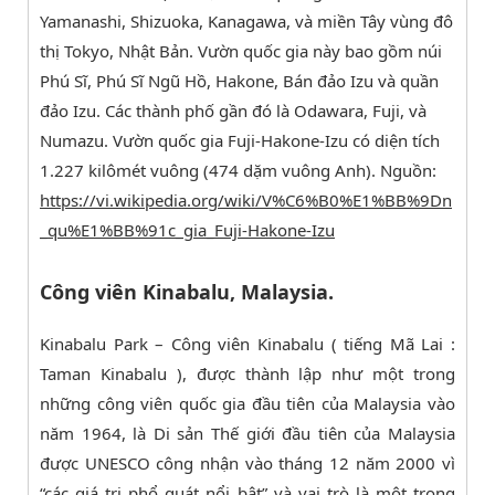
Yamanashi, Shizuoka, Kanagawa, và miền Tây vùng đô
thị Tokyo, Nhật Bản. Vườn quốc gia này bao gồm núi
Phú Sĩ, Phú Sĩ Ngũ Hồ, Hakone, Bán đảo Izu và quần
đảo Izu. Các thành phố gần đó là Odawara, Fuji, và
Numazu. Vườn quốc gia Fuji-Hakone-Izu có diện tích
1.227 kilômét vuông (474 dặm vuông Anh). Nguồn:
https://vi.wikipedia.org/wiki/V%C6%B0%E1%BB%9Dn
_qu%E1%BB%91c_gia_Fuji-Hakone-Izu
Công viên Kinabalu, Malaysia.
Kinabalu Park – Công viên Kinabalu ( tiếng Mã Lai :
Taman Kinabalu ), được thành lập như một trong
những công viên quốc gia đầu tiên của Malaysia vào
năm 1964, là Di sản Thế giới đầu tiên của Malaysia
được UNESCO công nhận vào tháng 12 năm 2000 vì
“các giá trị phổ quát nổi bật” và vai trò là một trong