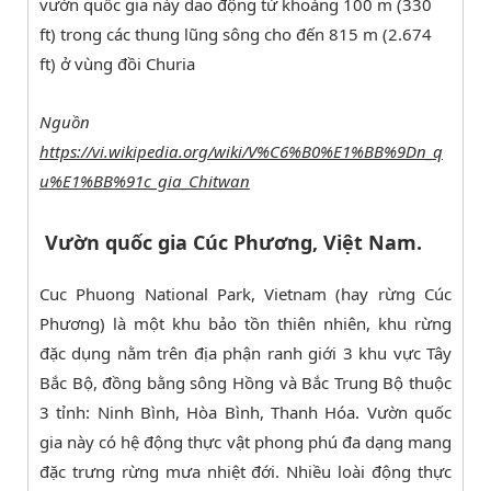
vườn quốc gia này dao động từ khoảng 100 m (330
ft) trong các thung lũng sông cho đến 815 m (2.674
ft) ở vùng đồi Churia
Nguồn
https://vi.wikipedia.org/wiki/V%C6%B0%E1%BB%9Dn_q
u%E1%BB%91c_gia_Chitwan
Vườn quốc gia Cúc Phương, Việt Nam.
Cuc Phuong National Park, Vietnam (hay rừng Cúc
Phương) là một khu bảo tồn thiên nhiên, khu rừng
đặc dụng nằm trên địa phận ranh giới 3 khu vực Tây
Bắc Bộ, đồng bằng sông Hồng và Bắc Trung Bộ thuộc
3 tỉnh: Ninh Bình, Hòa Bình, Thanh Hóa. Vườn quốc
gia này có hệ động thực vật phong phú đa dạng mang
đặc trưng rừng mưa nhiệt đới. Nhiều loài động thực