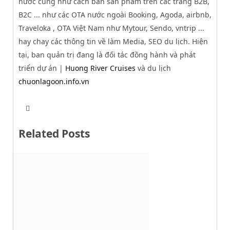
nước cũng như cách bán sản phẩm trên các trang B2B,
B2C ... như các OTA nước ngoài Booking, Agoda, airbnb,
Traveloka , OTA Việt Nam như Mytour, Sendo, vntrip ...
hay chay các thông tin về làm Media, SEO du lịch. Hiện
tại, ban quản trị đang là đối tác đồng hành và phát
triển dự án |
Huong River Cruises
và du lịch
chuonlagoon.info.vn
T
W
w
e
i
b
t
Related Posts
s
t
i
e
t
r
e