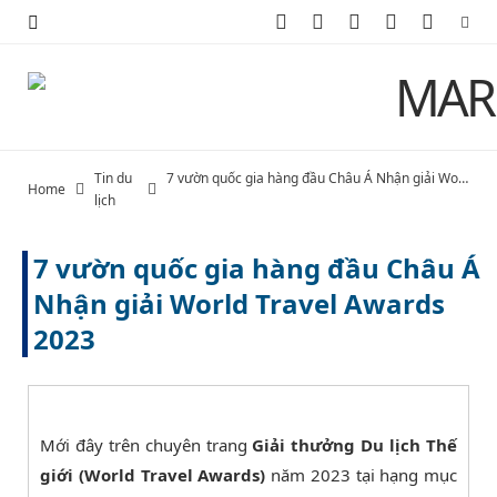
F
X
I
P
Y
a
(
n
i
o
c
T
s
n
u
e
w
t
t
T
Tin du
7 vườn quốc gia hàng đầu Châu Á Nhận giải World Travel Awards 2023
Home
b
i
a
e
u
lịch
o
t
g
r
b
7 vườn quốc gia hàng đầu Châu Á
o
t
r
e
e
Nhận giải World Travel Awards
2023
k
e
a
s
r
m
t
)
Mới đây trên chuyên trang
Giải thưởng Du lịch Thế
giới (World Travel Awards)
năm 2023 tại hạng mục