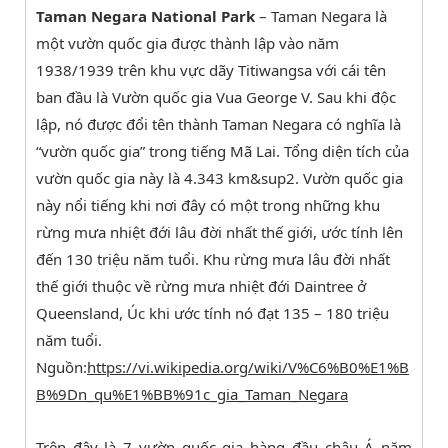
Taman Negara National Park
– Taman Negara là
một vườn quốc gia được thành lập vào năm
1938/1939 trên khu vực dãy Titiwangsa với cái tên
ban đầu là Vườn quốc gia Vua George V. Sau khi độc
lập, nó được đổi tên thành Taman Negara có nghĩa là
“vườn quốc gia” trong tiếng Mã Lai. Tổng diện tích của
vườn quốc gia này là 4.343 km&sup2. Vườn quốc gia
này nổi tiếng khi nơi đây có một trong những khu
rừng mưa nhiệt đới lâu đời nhất thế giới, ước tính lên
đến 130 triệu năm tuổi. Khu rừng mưa lâu đời nhất
thế giới thuộc về rừng mưa nhiệt đới Daintree ở
Queensland, Úc khi ước tính nó đạt 135 – 180 triệu
năm tuổi.
Nguồn:
https://vi.wikipedia.org/wiki/V%C6%B0%E1%B
B%9Dn_qu%E1%BB%91c_gia_Taman_Negara
Trên đây là 7 vườn quốc gia hàng đầu châu Á năm