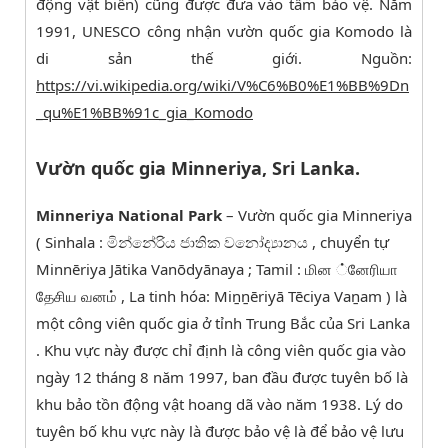
động vật biển) cũng được đưa vào tầm bảo vệ. Năm
1991, UNESCO công nhận vườn quốc gia Komodo là
di sản thế giới. Nguồn:
https://vi.wikipedia.org/wiki/V%C6%B0%E1%BB%9Dn
_qu%E1%BB%91c_gia_Komodo
Vườn quốc gia Minneriya, Sri Lanka.
Minneriya National Park
– Vườn quốc gia Minneriya
( Sinhala : මින්නේරිය ජාතික වනෝද්‍යානය , chuyển tự
Minnēriya Jātika Vanōdyānaya ; Tamil : மின ்னேரியா
தேசிய வனம் , La tinh hóa: Miṉṉēriyā Tēciya Vaṉam ) là
một công viên quốc gia ở tỉnh Trung Bắc của Sri Lanka
. Khu vực này được chỉ định là công viên quốc gia vào
ngày 12 tháng 8 năm 1997, ban đầu được tuyên bố là
khu bảo tồn động vật hoang dã vào năm 1938. Lý do
tuyên bố khu vực này là được bảo vệ là để bảo vệ lưu