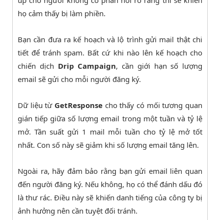
up cho người không có phản hồi rõ ràng thì sẽ khiến
họ cảm thấy bị làm phiền.
Bạn cần đưa ra kế hoạch và lộ trình gửi mail thật chi
tiết để tránh spam. Bất cứ khi nào lên kế hoạch cho
chiến dịch
Drip Campaign
, cần giới hạn số lượng
email sẽ gửi cho mỗi người đăng ký.
Dữ liệu từ
GetResponse
cho thấy có mối tương quan
gián tiếp giữa số lượng email trong một tuần và tỷ lệ
mở. Tần suất gửi 1 mail mỗi tuần cho tỷ lệ mở tốt
nhất. Con số này sẽ giảm khi số lượng email tăng lên.
Ngoài ra, hãy đảm bảo rằng bạn gửi email liên quan
đến người đăng ký. Nếu không, họ có thể đánh dấu đó
là thư rác. Điều này sẽ khiến danh tiếng của công ty bị
ảnh hưởng nên cần tuyệt đối tránh.