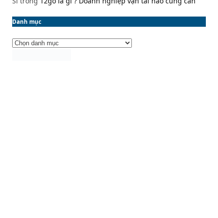
Sĩ
trong
12go là gì ? Doanh nghiệp vận tải nào cũng cần
Danh mục
Danh
mục