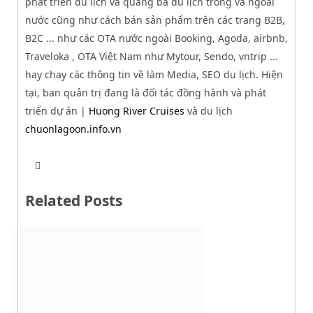
phát triển du lịch và quảng bá du lịch trong và ngoài
nước cũng như cách bán sản phẩm trên các trang B2B,
B2C ... như các OTA nước ngoài Booking, Agoda, airbnb,
Traveloka , OTA Việt Nam như Mytour, Sendo, vntrip ...
hay chay các thông tin về làm Media, SEO du lịch. Hiện
tại, ban quản trị đang là đối tác đồng hành và phát
triển dự án |
Huong River Cruises
và du lịch
chuonlagoon.info.vn
T
W
w
e
i
b
t
Related Posts
s
t
i
e
t
r
e