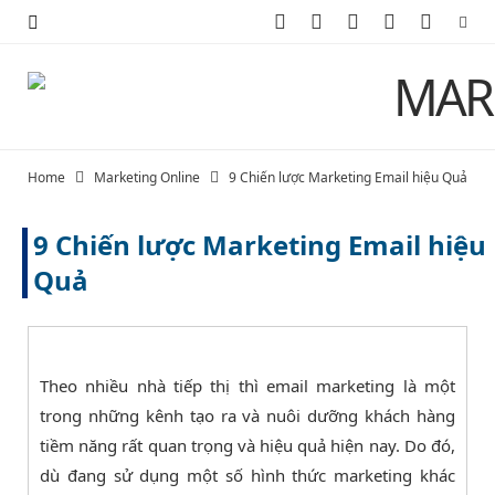
F
X
I
P
Y
a
(
n
i
o
c
T
s
n
u
e
w
t
t
T
Home
Marketing Online
9 Chiến lược Marketing Email hiệu Quả
b
i
a
e
u
9 Chiến lược Marketing Email hiệu
o
t
g
r
b
Quả
o
t
r
e
e
k
e
a
s
r
m
t
Theo nhiều nhà tiếp thị thì email marketing là một
trong những kênh tạo ra và nuôi dưỡng khách hàng
)
tiềm năng rất quan trọng và hiệu quả hiện nay. Do đó,
dù đang sử dụng một số hình thức marketing khác