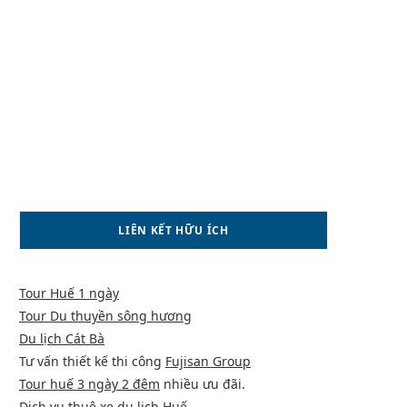
LIÊN KẾT HỮU ÍCH
Tour Huế 1 ngày
Tour Du thuyền sông hương
Du lịch Cát Bà
Tư vấn thiết kế thi công
Fujisan Group
Tour huế 3 ngày 2 đêm
nhiều ưu đãi.
Dịch vụ
thuê xe du lịch Huế