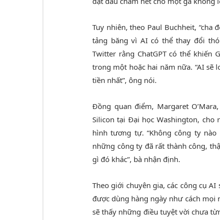
đặt dấu chấm hết cho một gã khổng lồ
Tuy nhiên, theo Paul Buchheit, “cha 
tảng băng vì AI có thể thay đổi th
Twitter rằng ChatGPT có thể khiến 
trong một hoặc hai năm nữa. “AI sẽ l
tiền nhất”, ông nói.
Đồng quan điểm, Margaret O’Mara, 
Silicon tại Đại học Washington, ch
hình tương tự. “Không công ty nào b
những công ty đã rất thành công, th
gì đó khác”, bà nhận định.
Theo giới chuyên gia, các công cụ AI
được dùng hàng ngày như cách mọi ng
sẽ thấy những điều tuyệt vời chưa từn