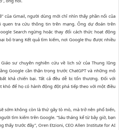
”, ông nói.
đẻ” của Gmail, người dùng mới chỉ nhìn thấy phần nổi của
ói quen tra cứu thông tin trên mạng. Ông dự đoán trên
Google Search ngừng hoặc thay đổi cách thức hoạt động
oại bỏ trang Kết quả tìm kiếm, nơi Google thu được nhiều
Giáo sư chuyên nghiên cứu về lịch sử của Thung lũng
o rằng Google cần thận trọng trước ChatGPT và những mô
ất khả chiến bại. Tất cả đều dễ bị tổn thương. Đối với
ật khó để họ có hành động đột phá tiếp theo với một điều
 sẽ sớm không còn là thứ gây tò mò, mà trở nên phổ biến,
ười tìm kiếm trên Google. “Sáu tháng kể từ bây giờ, bạn
g thấy trước đây”, Oren Etzioni, CEO Allen Institute for AI