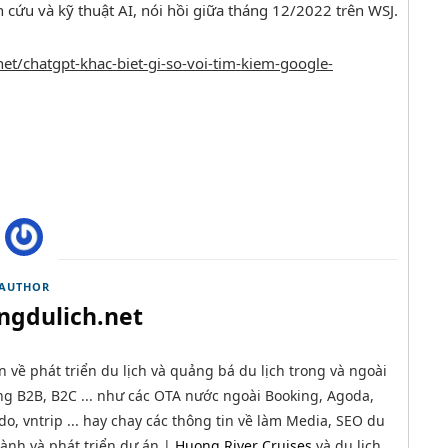
 cứu và kỹ thuật AI, nói hồi giữa tháng 12/2022 trên WSJ.
net/chatgpt-khac-biet-gi-so-voi-tim-kiem-google-
AUTHOR
ngdulich.net
n về phát triển du lịch và quảng bá du lịch trong và ngoài
g B2B, B2C ... như các OTA nước ngoài Booking, Agoda,
o, vntrip ... hay chay các thông tin về làm Media, SEO du
 hành và phát triển dự án |
Huong River Cruises
và du lịch