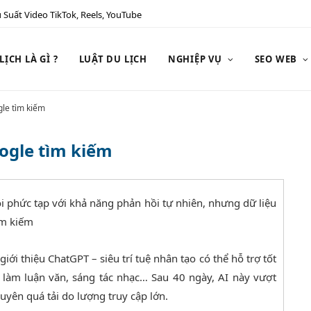
 Suất Video TikTok, Reels, YouTube
ỊCH LÀ GÌ ?
LUẬT DU LỊCH
NGHIỆP VỤ
SEO WEB
gle tìm kiếm
oogle tìm kiếm
ỏi phức tạp với khả năng phản hồi tự nhiên, nhưng dữ liệu
ìm kiếm
ới thiệu ChatGPT – siêu trí tuệ nhân tạo có thể hỗ trợ tốt
h, làm luận văn, sáng tác nhạc… Sau 40 ngày, AI này vượt
yên quá tải do lượng truy cập lớn.