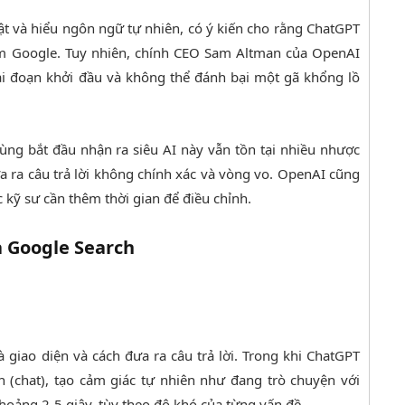
ật và hiểu ngôn ngữ tự nhiên, có ý kiến cho rằng ChatGPT
ếm Google. Tuy nhiên, chính CEO Sam Altman của OpenAI
ai đoạn khởi đầu và không thể đánh bại một gã khổng lồ
dùng bắt đầu nhận ra siêu AI này vẫn tồn tại nhiều nhược
a ra câu trả lời không chính xác và vòng vo. OpenAI cũng
 kỹ sư cần thêm thời gian để điều chỉnh.
à Google Search
à giao diện và cách đưa ra câu trả lời. Trong khi ChatGPT
n (chat), tạo cảm giác tự nhiên như đang trò chuyện với
hoảng 2-5 giây, tùy theo độ khó của từng vấn đề.