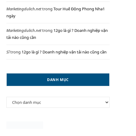
Marketingdulich.net
trong
Tour Huế Động Phong Nha1
ngày
P
Marketingdulich.net
trong
12go là gì ? Doanh nghiệp vận
tải nào cũng cần
Sĩ
trong
12go là gì ? Doanh nghiệp vận tải nào cũng cần
I
DANH MỤC
N
Danh
G
mục
C