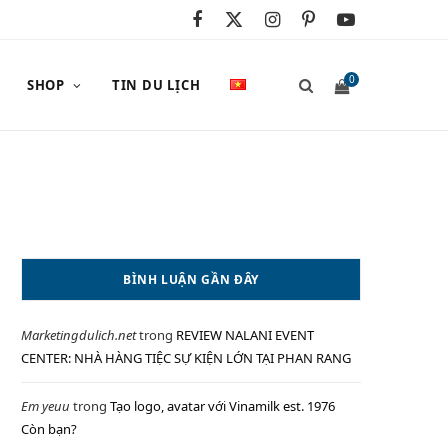
F
X
I
P
Y
a
(
n
i
o
0
SHOP
TIN DU LỊCH
c
T
s
n
u
e
w
t
t
T
S
b
i
a
e
u
o
t
g
r
b
o
t
r
e
e
H
BÌNH LUẬN GẦN ĐÂY
k
e
a
s
Marketingdulich.net
trong
REVIEW NALANI EVENT
r
m
t
O
CENTER: NHÀ HÀNG TIỆC SỰ KIỆN LỚN TẠI PHAN RANG
)
Em yeuu
trong
Tạo logo, avatar với Vinamilk est. 1976
Còn bạn?
P