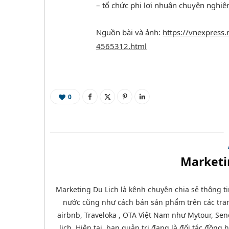
– tổ chức phi lợi nhuận chuyên nghiên
Nguồn bài và ảnh:
https://vnexpress.
4565312.html
0
Marketi
Marketing Du Lịch là kênh chuyên chia sẻ thông ti
nước cũng như cách bán sản phẩm trên các tran
airbnb, Traveloka , OTA Việt Nam như Mytour, Send
lịch. Hiện tại, ban quản trị đang là đối tác đồng