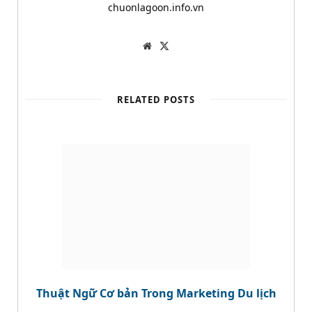
chuonlagoon.info.vn
W
T
e
w
b
i
s
t
i
t
t
e
RELATED POSTS
e
r
Thuật Ngữ Cơ bản Trong Marketing Du lịch