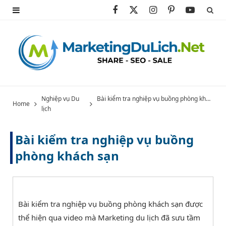
F
X
I
P
Y
a
(
n
i
o
c
T
s
n
u
e
w
t
t
T
b
i
a
e
u
Nghiệp vụ Du
Bài kiểm tra nghiệp vụ buồng phòng khách sạn
Home
lịch
o
t
g
r
b
o
t
r
e
e
Bài kiểm tra nghiệp vụ buồng
k
e
a
s
phòng khách sạn
r
m
t
)
Bài kiểm tra nghiệp vụ buồng phòng khách sạn được
thể hiện qua video mà Marketing du lịch đã sưu tầm