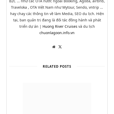
B2C ... như các OTA nước ngoài Booking, Agoda, airbnb,
Traveloka , OTA Việt Nam như Mytour, Sendo, vntrip ...
hay chay các thông tin về làm Media, SEO du lịch. Hiện
tại, ban quản trị đang là đối tác đồng hành và phát
triển dự án |
Huong River Cruises
và du lịch
chuonlagoon.info.vn
W
T
e
w
b
i
s
t
i
t
t
e
RELATED POSTS
e
r