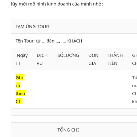
lúy mới mô hình kinh doanh của minh nhé :
TẠM ỨNG TOUR
Tên Tour từ … đến …, …. KHÁCH
Ngày
DỊCH
SỐLƯỢNG
ĐƠN
THÀNH
G
TT
VỤ
GIÁ
TIỀN
C
Ghi
Ti
rõ
mă
theo
C
CT
k
TỔNG CHI