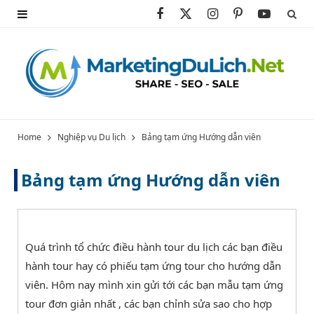
F
X
I
P
Y
a
(
n
i
o
c
T
s
n
u
e
w
t
t
T
b
i
a
e
u
Home
Nghiệp vụ Du lịch
Bảng tạm ứng Hướng dẫn viên
o
t
g
r
b
Bảng tạm ứng Hướng dẫn viên
o
t
r
e
e
k
e
a
s
r
m
t
Quá trình tổ chức điều hành tour du lịch các bạn điều
hành tour hay có phiếu tạm ứng tour cho hướng dẫn
)
viên. Hôm nay mình xin gửi tới các bạn mẫu tạm ứng
tour đơn giản nhất , các bạn chỉnh sửa sao cho hợp