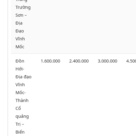
Trường
Sơn –
Địa
Đạo
Vĩnh
Mốc
Đồn
1.600.000
2.400.000
3.000.000
4.50
Hới-
Địa đạo
Vĩnh
Mốc-
Thành
Cổ
quảng
Trị –
Biển