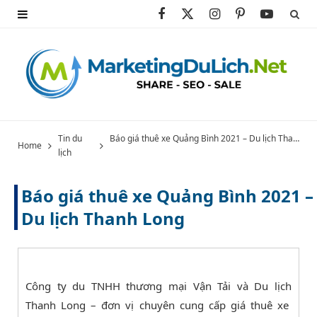
F
X
I
P
Y
a
(
n
i
o
c
T
s
n
u
e
w
t
t
T
b
i
a
e
u
Tin du
Báo giá thuê xe Quảng Bình 2021 – Du lịch Thanh Long
Home
lịch
o
t
g
r
b
o
t
r
e
e
Báo giá thuê xe Quảng Bình 2021 –
k
e
a
s
Du lịch Thanh Long
r
m
t
)
Công ty du TNHH thương mại Vận Tải và Du lịch
Thanh Long – đơn vị chuyên cung cấp giá thuê xe