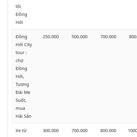
tối
Đồng
Hới
Đồng
250.000
500.000
700.000
800
Hới City
tour :
chợ
Đồng
Hới,
Tượng
Đài Mẹ
Suốt,
mua
Hải Sản
Xe từ
300.000
700.000
800.000
1000