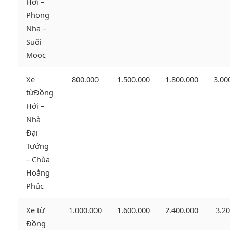
Hới –
Phong
Nha –
Suối
Moọc
Xe
800.000
1.500.000
1.800.000
3.00
từĐồng
Hới –
Nhà
Đại
Tướng
– Chùa
Hoằng
Phúc
Xe từ
1.000.000
1.600.000
2.400.000
3.20
Đồng