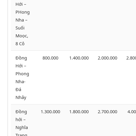
Hới –
PHong
Nha –
Suối
Moọc,
8 Cô
Đồng
800.000
1.400.000
2.000.000
2.80
Hới –
Phong
Nha-
Đá
Nhảy
Đồng
1.300.000
1.800.000
2.700.000
4.00
hới –
Nghĩa
Trang