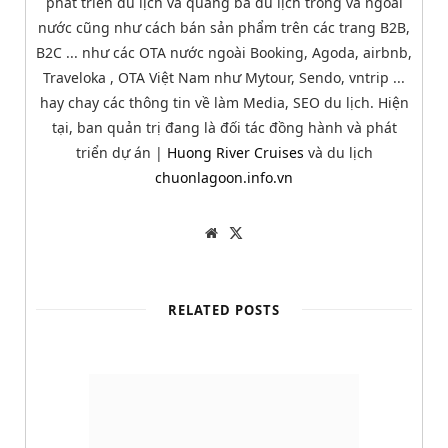
phát triển du lịch và quảng bá du lịch trong và ngoài
nước cũng như cách bán sản phẩm trên các trang B2B,
B2C ... như các OTA nước ngoài Booking, Agoda, airbnb,
Traveloka , OTA Việt Nam như Mytour, Sendo, vntrip ...
hay chay các thông tin về làm Media, SEO du lịch. Hiện
tại, ban quản trị đang là đối tác đồng hành và phát
triển dự án |
Huong River Cruises
và du lịch
chuonlagoon.info.vn
W
T
e
w
b
i
s
t
i
t
t
e
RELATED POSTS
e
r