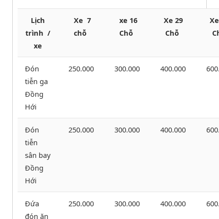
Lịch
Xe 7
xe 16
Xe 29
Xe
trình /
chỗ
Chỗ
Chỗ
C
xe
Đón
250.000
300.000
400.000
600
tiễn ga
Đồng
Hới
Đón
250.000
300.000
400.000
600
tiễn
sân bay
Đồng
Hới
Đứa
250.000
300.000
400.000
600
đón ăn