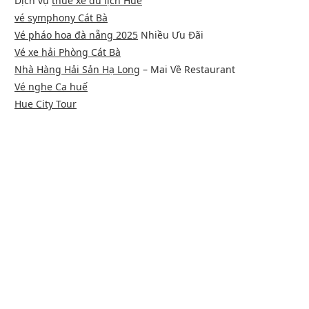
Dịch vụ
thuê xe du lịch Huế
vé symphony Cát Bà
Vé pháo hoa đà nẵng 2025
Nhiều Ưu Đãi
Vé xe hải Phòng Cát Bà
Nhà Hàng Hải Sản Hạ Long
– Mai Về Restaurant
Vé nghe Ca huế
Hue City Tour