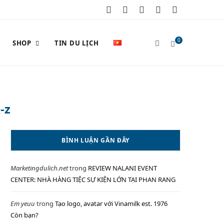
F
X
I
P
Y
a
(
n
i
o
0
SHOP
TIN DU LỊCH
c
T
s
n
u
e
w
t
t
T
S
b
i
a
e
u
-z
o
t
g
r
b
o
t
r
e
e
H
BÌNH LUẬN GẦN ĐÂY
k
e
a
s
Marketingdulich.net
trong
REVIEW NALANI EVENT
r
m
t
O
CENTER: NHÀ HÀNG TIỆC SỰ KIỆN LỚN TẠI PHAN RANG
)
Em yeuu
trong
Tạo logo, avatar với Vinamilk est. 1976
Còn bạn?
P