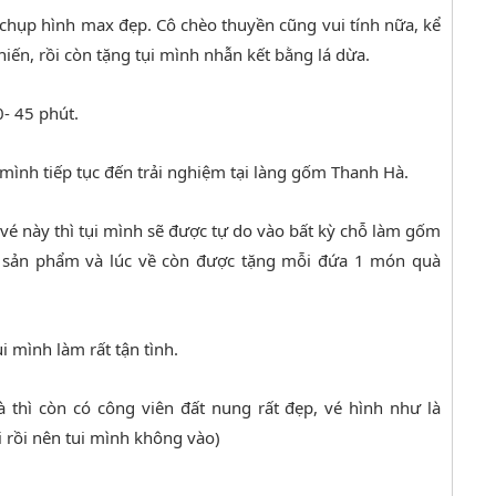
chụp hình max đẹp. Cô chèo thuyền cũng vui tính nữa, kể
hiến, rồi còn tặng tụi mình nhẫn kết bằng lá dừa.
- 45 phút.
i mình tiếp tục đến trải nghiệm tại làng gốm Thanh Hà.
 vé này thì tụi mình sẽ được tự do vào bất kỳ chỗ làm gốm
ác sản phẩm và lúc về còn được tặng mỗi đứa 1 món quà
ụi mình làm rất tận tình.
thì còn có công viên đất nung rất đẹp, vé hình như là
 rồi nên tui mình không vào)