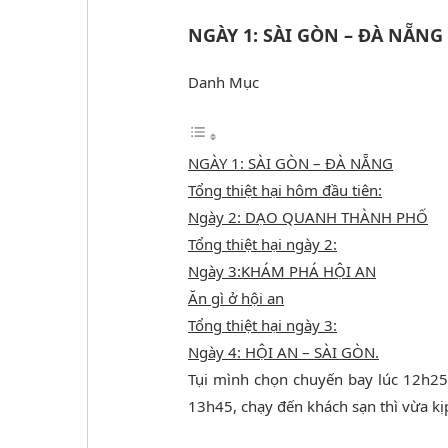
NGÀY 1: SÀI GÒN – ĐÀ NẴNG
Danh Mục
NGÀY 1: SÀI GÒN – ĐÀ NẴNG
Tổng thiệt hại hôm đầu tiên:
Ngày 2: DẠO QUANH THÀNH PHỐ
Tổng thiệt hại ngày 2:
Ngày 3:KHÁM PHÁ HỘI AN
Ăn gì ở hội an
Tổng thiệt hại ngày 3:
Ngày 4: HỘI AN – SÀI GÒN.
Tụi mình chọn chuyến bay lúc 12h2
13h45, chạy đến khách sạn thì vừa kị