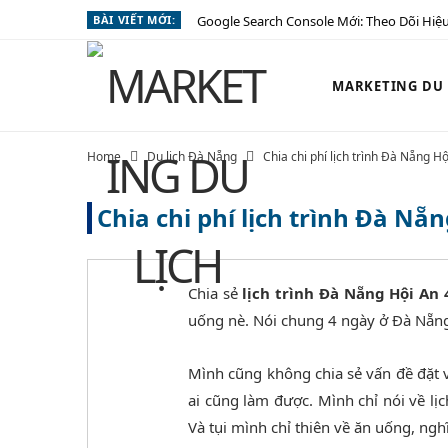
BÀI VIẾT MỚI:
Google Search Console Mới: Theo Dõi Hiệu
MARKETING DU L
Home
Du lịch Đà Nẵng
Chia chi phí lịch trình Đà Nẵng H
Chia chi phí lịch trình Đà Nẵ
Chia sẻ
lịch trình Đà Nẵng Hội An
uống nè. Nói chung 4 ngày ở Đà Nẵng 
Mình cũng không chia sẻ vấn đề đặt 
ai cũng làm được. Mình chỉ nói về lị
Và tụi mình chỉ thiên về ăn uống, nghĩ