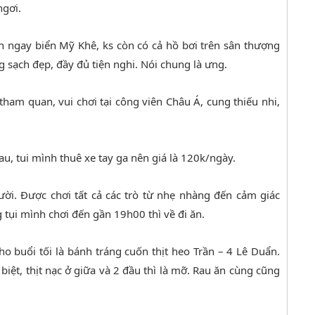
ngơi.
n ngay biển Mỹ Khê, ks còn có cả hồ bơi trên sân thượng
 sạch đẹp, đầy đủ tiện nghi. Nói chung là ưng.
tham quan, vui chơi tại công viên Châu Á, cung thiếu nhi,
au, tui mình thuê xe tay ga nên giá là 120k/ngày.
ời. Được chơi tất cả các trò từ nhẹ nhàng đến cảm giác
tụi mình chơi đến gần 19h00 thì về đi ăn.
 buổi tối là bánh tráng cuốn thịt heo Trần – 4 Lê Duẩn.
 biệt, thịt nạc ở giữa và 2 đầu thì là mỡ. Rau ăn cùng cũng