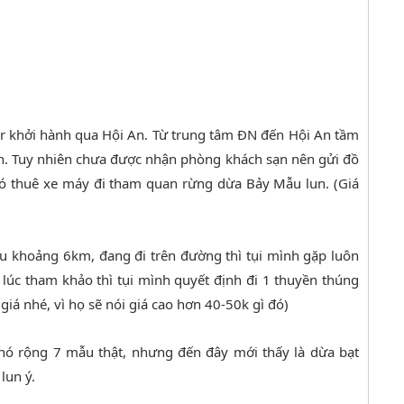
ar khởi hành qua Hội An. Từ trung tâm ĐN đến Hội An tầm
n. Tuy nhiên chưa được nhận phòng khách sạn nên gửi đồ
u đó thuê xe máy đi tham quan rừng dừa Bảy Mẫu lun. (Giá
 khoảng 6km, đang đi trên đường thì tụi mình gặp luôn
 lúc tham khảo thì tụi mình quyết định đi 1 thuyền thúng
giá nhé, vì họ sẽ nói giá cao hơn 40-50k gì đó)
nó rộng 7 mẫu thật, nhưng đến đây mới thấy là dừa bạt
lun ý.