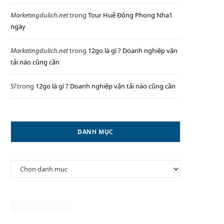
Marketingdulich.net
trong
Tour Huế Động Phong Nha1
ngày
P
Marketingdulich.net
trong
12go là gì ? Doanh nghiệp vận
tải nào cũng cần
Sĩ
trong
12go là gì ? Doanh nghiệp vận tải nào cũng cần
I
DANH MỤC
N
Danh
G
mục
C