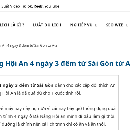
 Suất Video TikTok, Reels, YouTube
ỊCH LÀ GÌ ?
LUẬT DU LỊCH
NGHIỆP VỤ
SEO WEB
ội An 4 ngày 3 đêm từ Sài Gòn từ A-z
ng Hội An 4 ngày 3 đêm từ Sài Gòn từ A
 4 ngày 3 đêm từ Sài Gòn
dành cho các cặp đôi thích Ăn
Hội An là đã quá đủ cho 1 cuộc tình rồi.
vé máy nay này nọ nữa vì cái này bây giờ thông dụng quá
ch trình 4 ngày ở Đà Nẵng Hội an mình đi đâu làm gì thôi.
 dưỡng là chính nên cả lịch trình chỉ có ăn và ăn thôi.