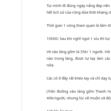
Tụi mình đi đúng ngày nắng đẹp nên 
hết lịch sử của rừng dừa thời kháng c
Thời gian 1 vòng tham quan là tầm 40
10h00: Sau khi nghĩ ngơi 1 xíu thì tụ
Vé vào làng gốm là 35k/ 1 người. Với
nào trong làng, được tự tay làm c
nữa.
Các cô ở đây rất khéo tay và chỉ dạy t
(Trên đường vào làng gốm Thanh Hà 
40k/người, nhưng lúc về muộn và đói
12h30: Ăn trưa