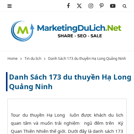
F
X
I
P
Y
a
(
n
i
o
c
T
s
n
u
e
w
t
t
T
b
i
a
e
u
Home
Tin du lịch
Danh Sách 173 du thuyền Hạ Long Quảng Ninh
o
t
g
r
b
Danh Sách 173 du thuyền Hạ Long
o
t
r
e
e
Quảng Ninh
k
e
a
s
r
m
t
)
Tour du thuyền Hạ Long luôn được khách du lịch
quan tâm và muốn trải nghiệm ngủ đêm trên Ký
Quan Thiên Nhiên thế giới. Dưới đây là danh sách 173