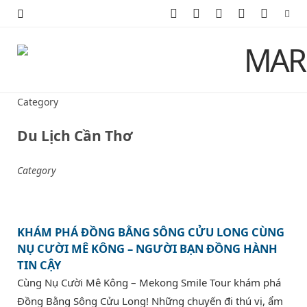
F
X
I
P
Y
a
(
n
i
o
c
T
s
n
u
e
w
t
t
T
Category
b
i
a
e
u
Du Lịch Cần Thơ
o
t
g
r
b
Category
o
t
r
e
e
k
e
a
s
KHÁM PHÁ ĐỒNG BẰNG SÔNG CỬU LONG CÙNG
r
m
t
NỤ CƯỜI MÊ KÔNG – NGƯỜI BẠN ĐỒNG HÀNH
)
TIN CẬY
Cùng Nụ Cười Mê Kông – Mekong Smile Tour khám phá
Đồng Bằng Sông Cửu Long! Những chuyến đi thú vị, ẩm