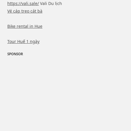
https://vali.sale/
Vali Du lịch
Vé cáp treo cát bà
Bike rental in Hue
Tour Huế 1 ngày
SPONSOR