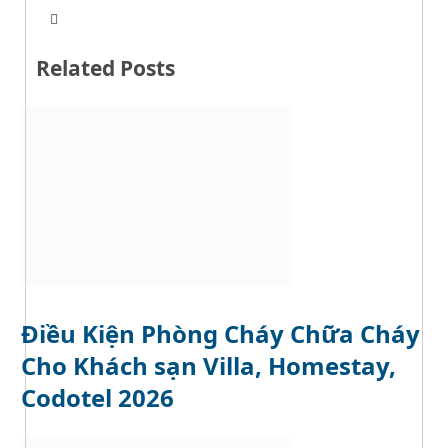
T
W
w
e
i
b
t
Related Posts
s
t
i
e
t
r
e
Điều Kiện Phòng Cháy Chữa Cháy
Cho Khách sạn Villa, Homestay,
Codotel 2026