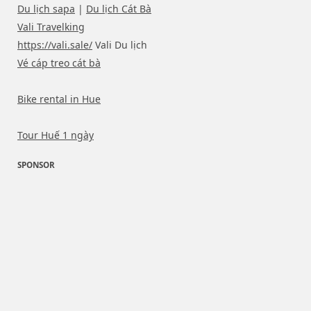
Du lịch sapa
|
Du lịch Cát Bà
Vali Travelking
https://vali.sale/
Vali Du lịch
Vé cáp treo cát bà
Bike rental in Hue
Tour Huế 1 ngày
SPONSOR