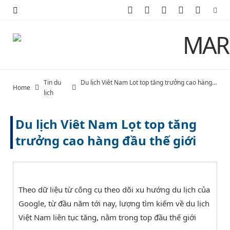
F
X
I
P
Y
a
(
n
i
o
c
T
s
n
u
e
w
t
t
T
Tin du
Du lịch Viêt Nam Lọt top tăng trưởng cao hàng đầu thế giới
Home
b
i
a
e
u
lịch
o
t
g
r
b
Du lịch Viêt Nam Lọt top tăng
o
t
r
e
e
trưởng cao hàng đầu thế giới
k
e
a
s
r
m
t
Theo dữ liệu từ công cụ theo dõi xu hướng du lịch của
)
Google, từ đầu năm tới nay, lượng tìm kiếm về du lịch
Việt Nam liên tục tăng, nằm trong top đầu thế giới