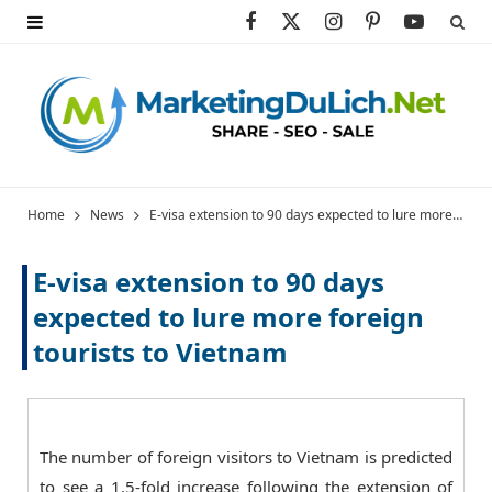
F
X
I
P
Y
a
(
n
i
o
c
T
s
n
u
e
w
t
t
T
b
i
a
e
u
Home
News
E-visa extension to 90 days expected to lure more foreign tourists to Vietnam
o
t
g
r
b
E-visa extension to 90 days
o
t
r
e
e
expected to lure more foreign
k
e
a
s
tourists to Vietnam
r
m
t
)
The number of foreign visitors to Vietnam is predicted
to see a 1.5-fold increase following the extension of