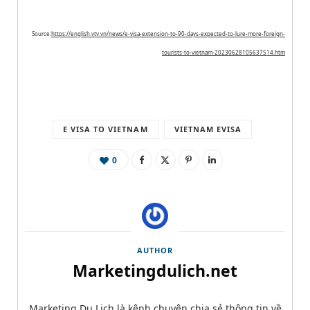
Source:
https://english.vtv.vn/news/e-visa-extension-to-90-days-expected-to-lure-more-foreign-
tourists-to-vietnam-20230628105637514.htm
E VISA TO VIETNAM
VIETNAM EVISA
0
AUTHOR
Marketingdulich.net
Marketing Du Lịch là kênh chuyên chia sẻ thông tin về