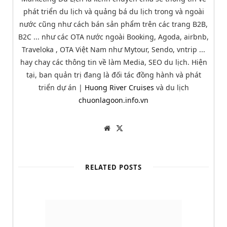
phát triển du lịch và quảng bá du lịch trong và ngoài
nước cũng như cách bán sản phẩm trên các trang B2B,
B2C ... như các OTA nước ngoài Booking, Agoda, airbnb,
Traveloka , OTA Việt Nam như Mytour, Sendo, vntrip ...
hay chay các thông tin về làm Media, SEO du lịch. Hiện
tại, ban quản trị đang là đối tác đồng hành và phát
triển dự án |
Huong River Cruises
và du lịch
chuonlagoon.info.vn
W
T
e
w
b
i
s
t
i
t
t
e
RELATED POSTS
e
r