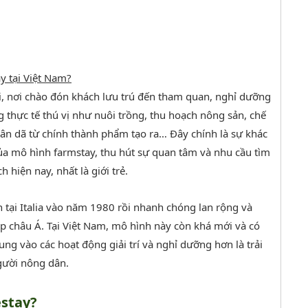
y tại Việt Nam?
rại, nơi chào đón khách lưu trú đến tham quan, nghỉ dưỡng
g thực tế thú vị như nuôi trồng, thu hoạch nông sản, chế
n dã từ chính thành phẩm tạo ra… Đây chính là sự khác
ủa mô hình farmstay, thu hút sự quan tâm và nhu cầu tìm
hiện nay, nhất là giới trẻ.
n tại Italia vào năm 1980 rồi nhanh chóng lan rộng và
hắp châu Á. Tại Việt Nam, mô hình này còn khá mới và có
ung vào các hoạt động giải trí và nghỉ dưỡng hơn là trải
gười nông dân.
stay?