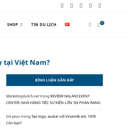
F
X
I
P
Y
a
(
n
i
o
0
SHOP
TIN DU LỊCH
c
T
s
n
u
e
w
t
t
T
S
b
i
a
e
u
y tại Việt Nam?
o
t
g
r
b
o
t
r
e
e
H
BÌNH LUẬN GẦN ĐÂY
k
e
a
s
Marketingdulich.net
trong
REVIEW NALANI EVENT
r
m
t
O
CENTER: NHÀ HÀNG TIỆC SỰ KIỆN LỚN TẠI PHAN RANG
)
Em yeuu
trong
Tạo logo, avatar với Vinamilk est. 1976
Còn bạn?
P