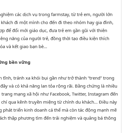
 nghiệm các dịch vụ trong farmstay, từ trẻ em, người lớn
 khách đi một mình cho đến đi theo nhóm hay gia đình,
ợp để đổi mới giáo dục, đưa trẻ em gần gũi với thiên
 siêng năng của người trẻ, đồng thời tạo điều kiện thích
hóa và kết giao bạn bè…
hướng bền vững
n tĩnh, tránh xa khói bụi gần như trở thành “trend” trong
ây và có khả năng lan tỏa rộng rãi. Bằng chứng là nhiều
, trang mạng xã hội như Facebook, Twitter, Instagram đến
ậm chí qua kênh truyền miệng từ chính du khách… Điều này
ng phát triển kinh doanh cá thể mà còn tác động mạnh mẽ
ách thập phương tìm đến trải nghiệm và quảng bá thông