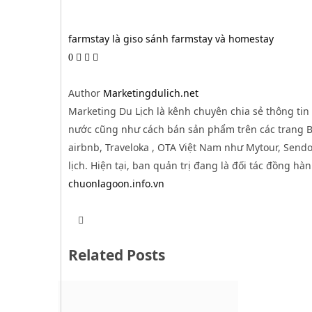
farmstay là gi
so sánh farmstay và homestay
0
Author
Marketingdulich.net
Marketing Du Lịch là kênh chuyên chia sẻ thông tin 
nước cũng như cách bán sản phẩm trên các trang B2
airbnb, Traveloka , OTA Việt Nam như Mytour, Sendo,
lịch. Hiện tại, ban quản trị đang là đối tác đồng hà
chuonlagoon.info.vn
T
W
w
e
i
b
t
Related Posts
s
t
i
e
t
r
e