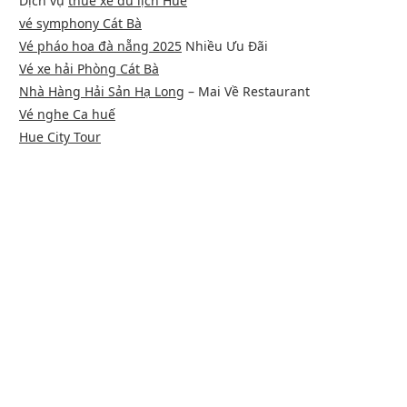
Dịch vụ
thuê xe du lịch Huế
vé symphony Cát Bà
Vé pháo hoa đà nẵng 2025
Nhiều Ưu Đãi
Vé xe hải Phòng Cát Bà
Nhà Hàng Hải Sản Hạ Long
– Mai Về Restaurant
Vé nghe Ca huế
Hue City Tour