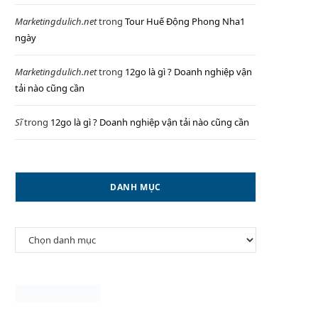
Marketingdulich.net
trong
Tour Huế Động Phong Nha1
ngày
P
Marketingdulich.net
trong
12go là gì ? Doanh nghiệp vận
tải nào cũng cần
Sĩ
trong
12go là gì ? Doanh nghiệp vận tải nào cũng cần
I
DANH MỤC
N
Danh
G
mục
C