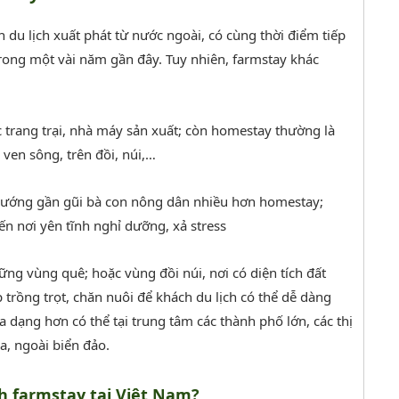
 du lịch xuất phát từ nước ngoài, có cùng thời điểm tiếp
trong một vài năm gần đây. Tuy nhiên, farmstay khác
ác trang trại, nhà máy sản xuất; còn homestay thường là
 ven sông, trên đồi, núi,…
u hướng gần gũi bà con nông dân nhiều hơn homestay;
n nơi yên tĩnh nghỉ dưỡng, xả stress
ững vùng quê; hoặc vùng đồi núi, nơi có diện tích đất
 trồng trọt, chăn nuôi để khách du lịch có thể dễ dàng
a dạng hơn có thể tại trung tâm các thành phố lớn, các thị
a, ngoài biển đảo.
nh farmstay tại Việt Nam?