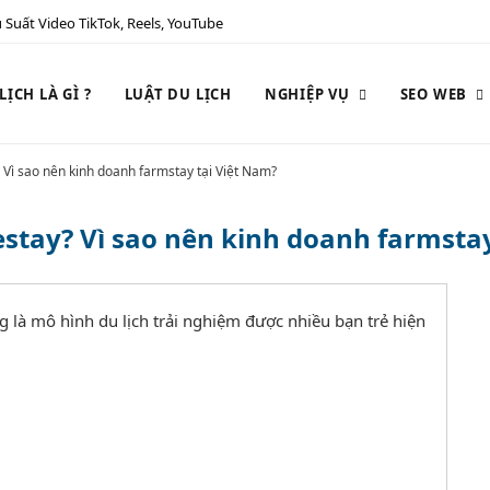
 Suất Video TikTok, Reels, YouTube
ỊCH LÀ GÌ ?
LUẬT DU LỊCH
NGHIỆP VỤ
SEO WEB
 Vì sao nên kinh doanh farmstay tại Việt Nam?
estay? Vì sao nên kinh doanh farmsta
 là mô hình du lịch trải nghiệm được nhiều bạn trẻ hiện