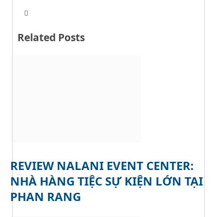
T
W
w
e
i
b
t
Related Posts
s
t
i
e
t
r
e
REVIEW NALANI EVENT CENTER:
NHÀ HÀNG TIỆC SỰ KIỆN LỚN TẠI
PHAN RANG