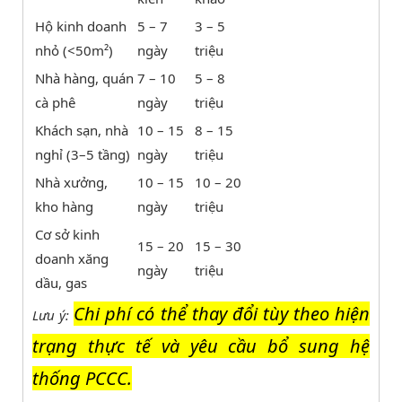
Hộ kinh doanh
5 – 7
3 – 5
nhỏ (<50m²)
ngày
triệu
Nhà hàng, quán
7 – 10
5 – 8
cà phê
ngày
triệu
Khách sạn, nhà
10 – 15
8 – 15
nghỉ (3–5 tầng)
ngày
triệu
Nhà xưởng,
10 – 15
10 – 20
kho hàng
ngày
triệu
Cơ sở kinh
15 – 20
15 – 30
doanh xăng
ngày
triệu
dầu, gas
Chi phí có thể thay đổi tùy theo hiện
Lưu ý:
trạng thực tế và yêu cầu bổ sung hệ
thống PCCC.