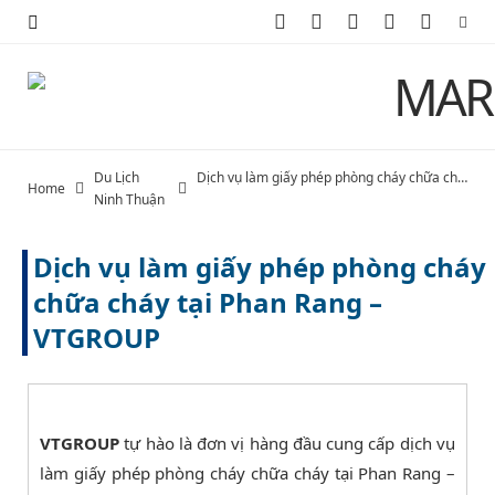
F
X
I
P
Y
a
(
n
i
o
c
T
s
n
u
e
w
t
t
T
Du Lịch
Dịch vụ làm giấy phép phòng cháy chữa cháy tại Phan Rang – VTGROUP
Home
b
i
a
e
u
Ninh Thuận
o
t
g
r
b
Dịch vụ làm giấy phép phòng cháy
o
t
r
e
e
chữa cháy tại Phan Rang –
VTGROUP
k
e
a
s
r
m
t
)
VTGROUP
tự hào là đơn vị hàng đầu cung cấp dịch vụ
làm giấy phép phòng cháy chữa cháy tại Phan Rang –