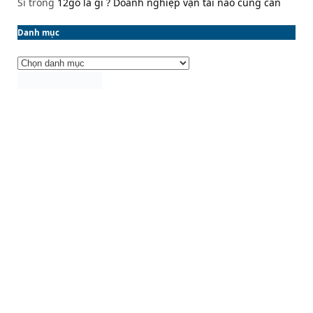
Sĩ
trong
12go là gì ? Doanh nghiệp vận tải nào cũng cần
Danh mục
Danh
mục