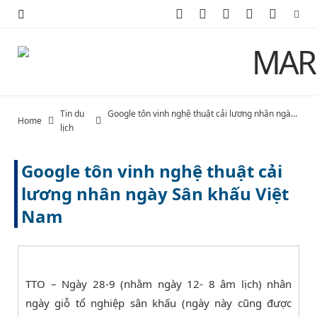
F
X
I
P
Y
a
(
n
i
o
c
T
s
n
u
e
w
t
t
T
Tin du
Google tôn vinh nghệ thuật cải lương nhân ngày Sân khấu Việt Nam
Home
b
i
a
e
u
lịch
o
t
g
r
b
Google tôn vinh nghệ thuật cải
o
t
r
e
e
lương nhân ngày Sân khấu Việt
Nam
k
e
a
s
r
m
t
)
TTO – Ngày 28-9 (nhằm ngày 12- 8 âm lịch) nhân
ngày giỗ tổ nghiệp sân khấu (ngày này cũng được