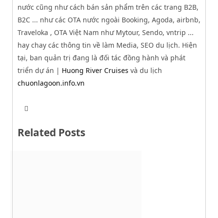
nước cũng như cách bán sản phẩm trên các trang B2B,
B2C ... như các OTA nước ngoài Booking, Agoda, airbnb,
Traveloka , OTA Việt Nam như Mytour, Sendo, vntrip ...
hay chay các thông tin về làm Media, SEO du lịch. Hiện
tại, ban quản trị đang là đối tác đồng hành và phát
triển dự án |
Huong River Cruises
và du lịch
chuonlagoon.info.vn
T
W
w
e
i
b
t
Related Posts
s
t
i
e
t
r
e