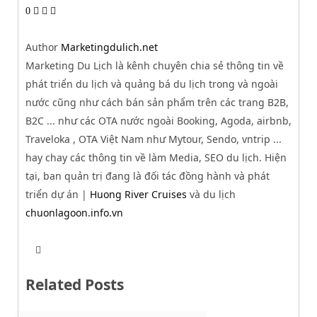
0
Author
Marketingdulich.net
Marketing Du Lịch là kênh chuyên chia sẻ thông tin về
phát triển du lịch và quảng bá du lịch trong và ngoài
nước cũng như cách bán sản phẩm trên các trang B2B,
B2C ... như các OTA nước ngoài Booking, Agoda, airbnb,
Traveloka , OTA Việt Nam như Mytour, Sendo, vntrip ...
hay chay các thông tin về làm Media, SEO du lịch. Hiện
tại, ban quản trị đang là đối tác đồng hành và phát
triển dự án |
Huong River Cruises
và du lịch
chuonlagoon.info.vn
T
W
w
e
i
b
t
Related Posts
s
t
i
e
t
r
e