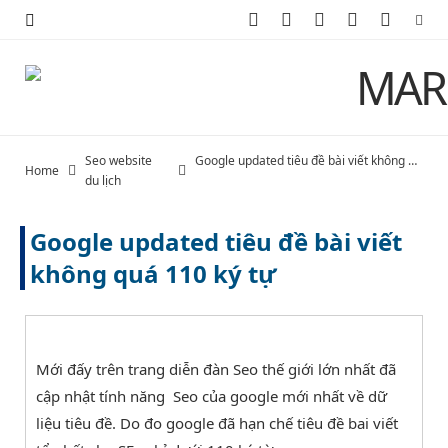
F
X
I
P
Y
a
(
n
i
o
c
T
s
n
u
e
w
t
t
T
Seo website
Google updated tiêu đề bài viết không quá 110 ký tự
Home
b
i
a
e
u
du lịch
o
t
g
r
b
Google updated tiêu đề bài viết
o
t
r
e
e
không quá 110 ký tự
k
e
a
s
r
m
t
Mới đấy trên trang diễn đàn Seo thế giới lớn nhất đã
)
cập nhật tính năng Seo của google mới nhất về dữ
liệu tiêu đề. Do đo google đã hạn chế tiêu đề bai viết