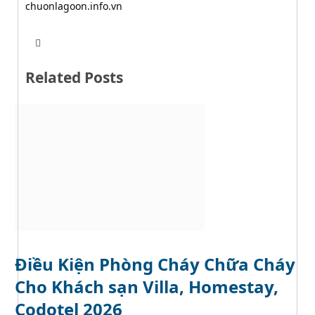
chuonlagoon.info.vn
T
W
w
e
i
b
t
Related Posts
s
t
i
e
t
r
e
Điều Kiện Phòng Cháy Chữa Cháy
Cho Khách sạn Villa, Homestay,
Codotel 2026