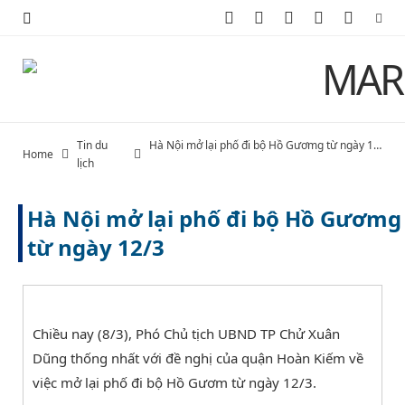
F
X
I
P
Y
a
(
n
i
o
c
T
s
n
u
e
w
t
t
T
Tin du
Hà Nội mở lại phố đi bộ Hồ Gươmg từ ngày 12/3
Home
b
i
a
e
u
lịch
o
t
g
r
b
Hà Nội mở lại phố đi bộ Hồ Gươmg
o
t
r
e
e
từ ngày 12/3
k
e
a
s
r
m
t
Chiều nay (8/3), Phó Chủ tịch UBND TP Chử Xuân
)
Dũng thống nhất với đề nghị của quận Hoàn Kiếm về
việc mở lại phố đi bộ Hồ Gươm từ ngày 12/3.