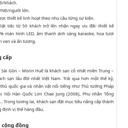
NĐ/khách.
 VNĐ/người lớn.
c thiết kế linh hoạt theo nhu cầu từng sự kiện.
 Đặt tiệc từ 50 khách trở lên nhận ngay ưu đãi: thiết kế
0% màn hình LED, âm thanh ánh sáng karaoke, hoa tươi
ọn vẹn và ấn tượng.
g cấp
 Sài Gòn – Morin Huế là khách sạn cổ nhất miền Trung –
h sạn lâu đời nhất Việt Nam. Trải qua hơn một thế kỷ,
thủ quốc gia và nhân vật nổi tiếng như Thủ tướng Pháp
Quốc hội Hàn Quốc Lim Chae Jung (2008), Phu nhân Tổng
… Trong tương lai, khách sạn đặt mục tiêu nâng cấp thành
g định vị thế hàng đầu.
t cộng đồng