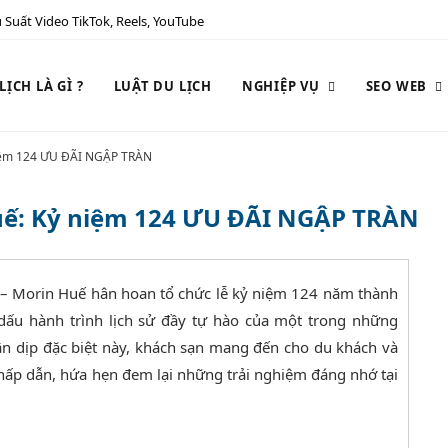
 Suất Video TikTok, Reels, YouTube
ỊCH LÀ GÌ ?
LUẬT DU LỊCH
NGHIỆP VỤ
SEO WEB
niệm 124 ƯU ĐÃI NGẬP TRÀN
Huế: Kỷ niệm 124 ƯU ĐÃI NGẬP TRÀN
 – Morin Huế hân hoan tổ chức lễ kỷ niệm 124 năm thành
dấu hành trình lịch sử đầy tự hào của một trong những
ân dịp đặc biệt này, khách sạn mang đến cho du khách và
 hấp dẫn, hứa hẹn đem lại những trải nghiệm đáng nhớ tại