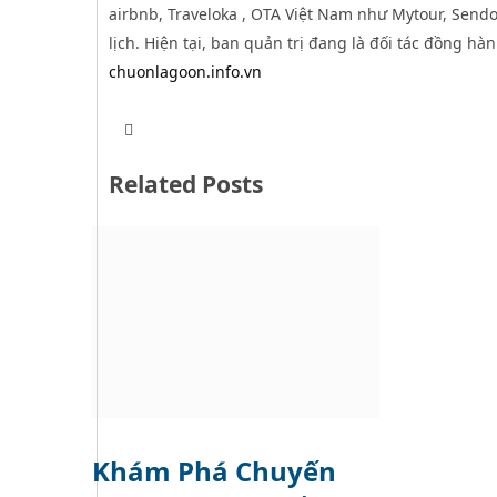
airbnb, Traveloka , OTA Việt Nam như Mytour, Sendo,
lịch. Hiện tại, ban quản trị đang là đối tác đồng hà
chuonlagoon.info.vn
T
W
w
e
i
b
t
Related Posts
s
t
i
e
t
r
e
Khám Phá Chuyến