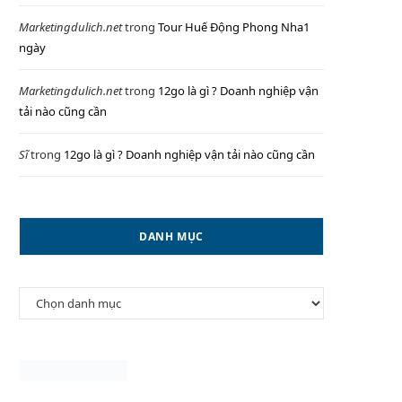
Marketingdulich.net
trong
Tour Huế Động Phong Nha1
ngày
P
Marketingdulich.net
trong
12go là gì ? Doanh nghiệp vận
tải nào cũng cần
Sĩ
trong
12go là gì ? Doanh nghiệp vận tải nào cũng cần
I
DANH MỤC
N
Danh
G
mục
C