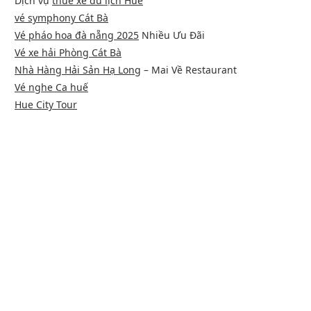
Dịch vụ
thuê xe du lịch Huế
vé symphony Cát Bà
Vé pháo hoa đà nẵng 2025
Nhiều Ưu Đãi
Vé xe hải Phòng Cát Bà
Nhà Hàng Hải Sản Hạ Long
– Mai Về Restaurant
Vé nghe Ca huế
Hue City Tour