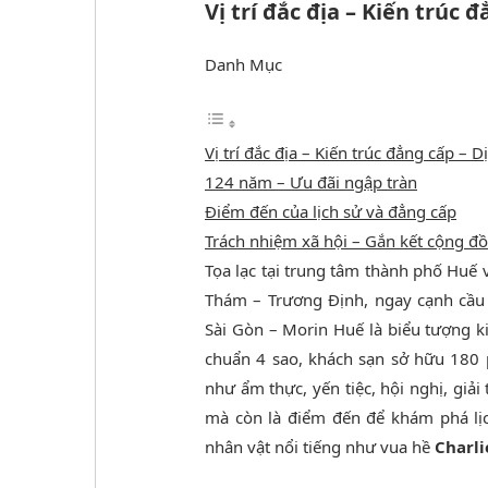
Vị trí đắc địa – Kiến trúc 
Danh Mục
Vị trí đắc địa – Kiến trúc đẳng cấp – 
124 năm – Ưu đãi ngập tràn
Điểm đến của lịch sử và đẳng cấp
Trách nhiệm xã hội – Gắn kết cộng đ
Tọa lạc tại trung tâm thành phố Huế
Thám – Trương Định, ngay cạnh cầu
Sài Gòn – Morin Huế là biểu tượng k
chuẩn 4 sao, khách sạn sở hữu 180 p
như ẩm thực, yến tiệc, hội nghị, giải
mà còn là điểm đến để khám phá lị
nhân vật nổi tiếng như vua hề
Charli