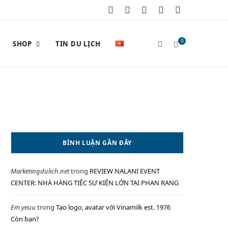
F
X
I
P
Y
a
(
n
i
o
0
SHOP
TIN DU LỊCH
c
T
s
n
u
e
w
t
t
T
S
b
i
a
e
u
o
t
g
r
b
o
t
r
e
e
H
BÌNH LUẬN GẦN ĐÂY
k
e
a
s
Marketingdulich.net
trong
REVIEW NALANI EVENT
r
m
t
O
CENTER: NHÀ HÀNG TIỆC SỰ KIỆN LỚN TẠI PHAN RANG
)
Em yeuu
trong
Tạo logo, avatar với Vinamilk est. 1976
Còn bạn?
P