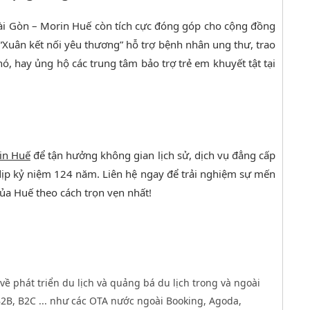
ài Gòn – Morin Huế còn tích cực đóng góp cho cộng đồng
“Xuân kết nối yêu thương” hỗ trợ bệnh nhân ung thư, trao
, hay ủng hộ các trung tâm bảo trợ trẻ em khuyết tật tại
in Huế
để tận hưởng không gian lịch sử, dịch vụ đẳng cấp
ịp kỷ niệm 124 năm. Liên hệ ngay để trải nghiệm sự mến
ủa Huế theo cách trọn vẹn nhất!
về phát triển du lịch và quảng bá du lịch trong và ngoài
B, B2C ... như các OTA nước ngoài Booking, Agoda,