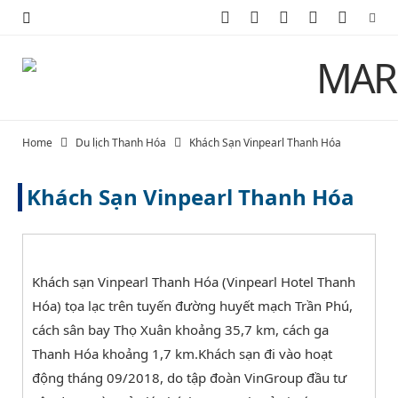
F
X
I
P
Y
a
(
n
i
o
c
T
s
n
u
e
w
t
t
T
Home
Du lịch Thanh Hóa
Khách Sạn Vinpearl Thanh Hóa
b
i
a
e
u
Khách Sạn Vinpearl Thanh Hóa
o
t
g
r
b
o
t
r
e
e
k
e
a
s
Khách sạn Vinpearl Thanh Hóa (Vinpearl Hotel Thanh
r
m
t
Hóa) tọa lạc trên tuyến đường huyết mạch Trần Phú,
cách sân bay Thọ Xuân khoảng 35,7 km, cách ga
)
Thanh Hóa khoảng 1,7 km.Khách sạn đi vào hoạt
động tháng 09/2018, do tập đoàn VinGroup đầu tư