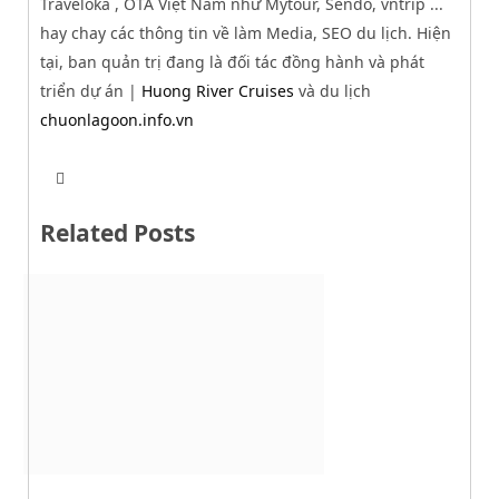
Traveloka , OTA Việt Nam như Mytour, Sendo, vntrip ...
hay chay các thông tin về làm Media, SEO du lịch. Hiện
tại, ban quản trị đang là đối tác đồng hành và phát
triển dự án |
Huong River Cruises
và du lịch
chuonlagoon.info.vn
T
W
w
e
i
b
t
Related Posts
s
t
i
e
t
r
e