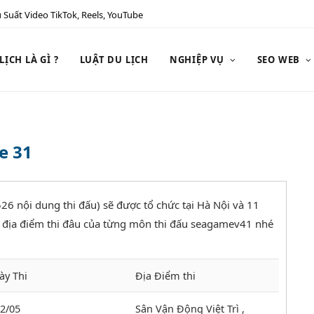
 Suất Video TikTok, Reels, YouTube
ỊCH LÀ GÌ ?
LUẬT DU LỊCH
NGHIỆP VỤ
SEO WEB
e 31
26 nội dung thi đấu) sẽ được tổ chức tại Hà Nội và 11
h địa điểm thi đâu của từng môn thi đấu seagamev41 nhé
ày Thi
Địa Điểm thi
22/05
Sân Vận Động Việt Trì ,