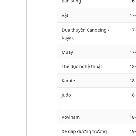
Bắn súng
16
Vật
17
Đua thuyền Canoeing /
17
Kayak
Muay
17
Thể dục nghệ thuật
18
Karate
18
Judo
18
Vovinam
18
Xe đạp đường trường
19