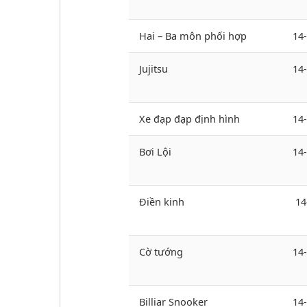
Hai – Ba môn phối hợp
14-
Jujitsu
14-
Xe đạp đạp định hình
14
Bơi Lội
14
Điền kinh
14
Cờ tướng
14
Billiar Snooker
14