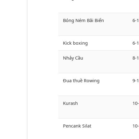
Bóng Ném Bãi Biển
6-
Kick boxing
6-1
Nhảy Cầu
8-1
Đua thuề Rowing
9-1
Kurash
10
Pencank Silat
10