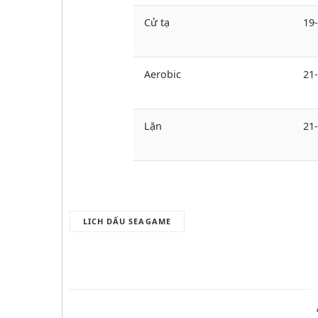
Cử tạ
19
Aerobic
21
Lặn
21
LICH DẤU SEAGAME