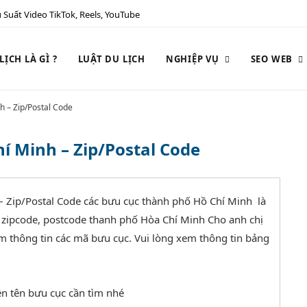
 Suất Video TikTok, Reels, YouTube
ỊCH LÀ GÌ ?
LUẬT DU LỊCH
NGHIỆP VỤ
SEO WEB
h – Zip/Postal Code
í Minh – Zip/Postal Code
 Zip/Postal Code các bưu cục thành phố Hồ Chí Minh là
ã zipcode, postcode thanh phố Hòa Chí Minh Cho anh chị
ếm thông tin các mã bưu cục. Vui lòng xem thông tin bảng
ền tên bưu cục cần tìm nhé