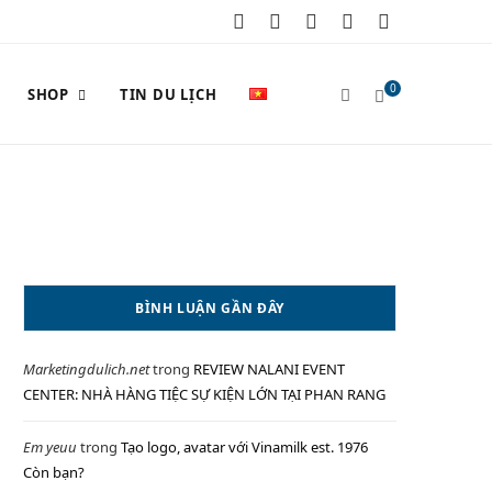
F
X
I
P
Y
a
(
n
i
o
0
SHOP
TIN DU LỊCH
c
T
s
n
u
e
w
t
t
T
S
b
i
a
e
u
o
t
g
r
b
o
t
r
e
e
H
BÌNH LUẬN GẦN ĐÂY
k
e
a
s
Marketingdulich.net
trong
REVIEW NALANI EVENT
r
m
t
O
CENTER: NHÀ HÀNG TIỆC SỰ KIỆN LỚN TẠI PHAN RANG
)
Em yeuu
trong
Tạo logo, avatar với Vinamilk est. 1976
Còn bạn?
P