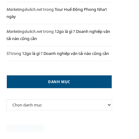
Marketingdulich.net
trong
Tour Huế Động Phong Nha1
ngày
P
Marketingdulich.net
trong
12go là gì ? Doanh nghiệp vận
tải nào cũng cần
Sĩ
trong
12go là gì ? Doanh nghiệp vận tải nào cũng cần
I
DANH MỤC
N
Danh
G
mục
C