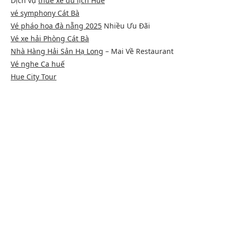
Dịch vụ
thuê xe du lịch Huế
vé symphony Cát Bà
Vé pháo hoa đà nẵng 2025
Nhiều Ưu Đãi
Vé xe hải Phòng Cát Bà
Nhà Hàng Hải Sản Hạ Long
– Mai Về Restaurant
Vé nghe Ca huế
Hue City Tour