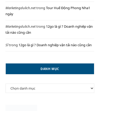
Marketingdulich.net
trong
Tour Huế Động Phong Nha1
ngày
P
Marketingdulich.net
trong
12go là gì ? Doanh nghiệp vận
tải nào cũng cần
Sĩ
trong
12go là gì ? Doanh nghiệp vận tải nào cũng cần
I
DANH MỤC
N
Danh
G
mục
C