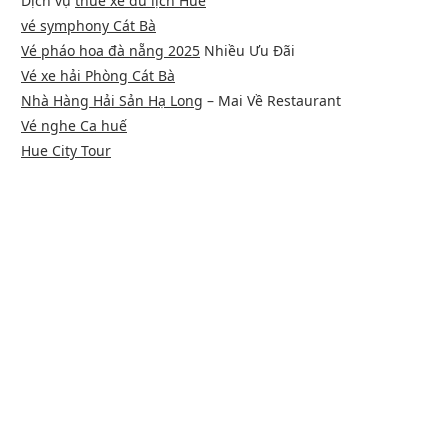
Dịch vụ
thuê xe du lịch Huế
vé symphony Cát Bà
Vé pháo hoa đà nẵng 2025
Nhiều Ưu Đãi
Vé xe hải Phòng Cát Bà
Nhà Hàng Hải Sản Hạ Long
– Mai Về Restaurant
Vé nghe Ca huế
Hue City Tour