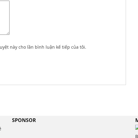
uyệt này cho lần bình luận kế tiếp của tôi.
SPONSOR
M
ề
B