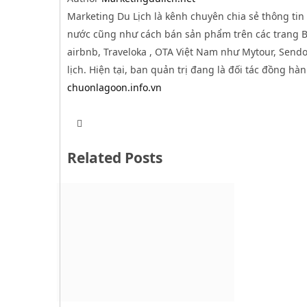
Marketing Du Lịch là kênh chuyên chia sẻ thông tin 
nước cũng như cách bán sản phẩm trên các trang B2
airbnb, Traveloka , OTA Việt Nam như Mytour, Sendo,
lịch. Hiện tại, ban quản trị đang là đối tác đồng hà
chuonlagoon.info.vn
T
W
w
e
i
b
t
Related Posts
s
t
i
e
t
r
e