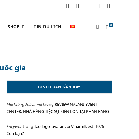
F
X
I
P
Y
a
(
n
i
o
0
SHOP
TIN DU LỊCH
c
T
s
n
u
e
w
t
t
T
S
b
i
a
e
u
uốc gia
o
t
g
r
b
o
t
r
e
e
H
BÌNH LUẬN GẦN ĐÂY
k
e
a
s
Marketingdulich.net
trong
REVIEW NALANI EVENT
r
m
t
O
CENTER: NHÀ HÀNG TIỆC SỰ KIỆN LỚN TẠI PHAN RANG
)
Em yeuu
trong
Tạo logo, avatar với Vinamilk est. 1976
Còn bạn?
P