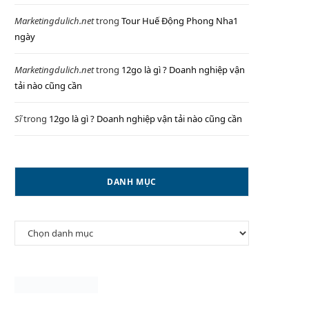
Marketingdulich.net
trong
Tour Huế Động Phong Nha1
ngày
P
Marketingdulich.net
trong
12go là gì ? Doanh nghiệp vận
tải nào cũng cần
Sĩ
trong
12go là gì ? Doanh nghiệp vận tải nào cũng cần
I
DANH MỤC
N
Danh
G
mục
C