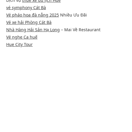
Dịch vụ
thuê xe du lịch Huế
vé symphony Cát Bà
Vé pháo hoa đà nẵng 2025
Nhiều Ưu Đãi
Vé xe hải Phòng Cát Bà
Nhà Hàng Hải Sản Hạ Long
– Mai Về Restaurant
Vé nghe Ca huế
Hue City Tour