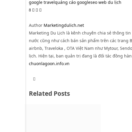
google travel
quáng cáo google
seo web du lịch
8
Author
Marketingdulich.net
Marketing Du Lịch là kênh chuyên chia sẻ thông tin 
nước cũng như cách bán sản phẩm trên các trang B2
airbnb, Traveloka , OTA Việt Nam như Mytour, Sendo,
lịch. Hiện tại, ban quản trị đang là đối tác đồng hà
chuonlagoon.info.vn
T
W
w
e
i
b
t
Related Posts
s
t
i
e
t
r
e