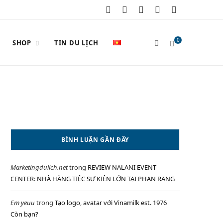
F
X
I
P
Y
a
(
n
i
o
0
SHOP
TIN DU LỊCH
c
T
s
n
u
e
w
t
t
T
S
b
i
a
e
u
o
t
g
r
b
o
t
r
e
e
H
BÌNH LUẬN GẦN ĐÂY
k
e
a
s
Marketingdulich.net
trong
REVIEW NALANI EVENT
r
m
t
O
CENTER: NHÀ HÀNG TIỆC SỰ KIỆN LỚN TẠI PHAN RANG
)
Em yeuu
trong
Tạo logo, avatar với Vinamilk est. 1976
Còn bạn?
P