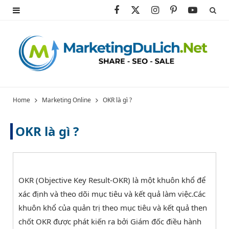
F
X
I
P
Y
a
(
n
i
o
c
T
s
n
u
e
w
t
t
T
b
i
a
e
u
Home
Marketing Online
OKR là gì ?
o
t
g
r
b
OKR là gì ?
o
t
r
e
e
k
e
a
s
r
m
t
OKR (Objective Key Result-OKR) là một khuôn khổ để
xác định và theo dõi mục tiêu và kết quả làm việc.Các
)
khuôn khổ của quản trị theo mục tiêu và kết quả then
chốt OKR được phát kiến ra bởi Giám đốc điều hành