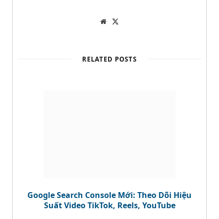
W
T
e
w
b
i
s
t
i
t
t
e
RELATED POSTS
e
r
Google Search Console Mới: Theo Dõi Hiệu
Suất Video TikTok, Reels, YouTube