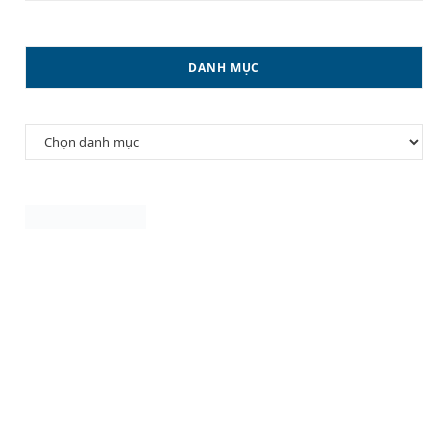
DANH MỤC
Danh
mục