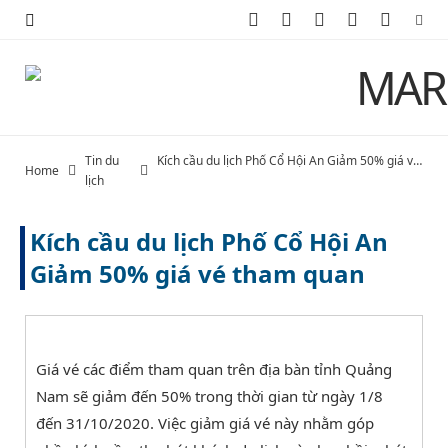
F
X
I
P
Y
a
(
n
i
o
c
T
s
n
u
e
w
t
t
T
Tin du
Kích cầu du lịch Phố Cổ Hội An Giảm 50% giá vé tham quan
Home
b
i
a
e
u
lịch
o
t
g
r
b
Kích cầu du lịch Phố Cổ Hội An
o
t
r
e
e
Giảm 50% giá vé tham quan
k
e
a
s
r
m
t
Giá vé các điểm tham quan trên địa bàn tỉnh Quảng
)
Nam sẽ giảm đến 50% trong thời gian từ ngày 1/8
đến 31/10/2020. Việc giảm giá vé này nhằm góp