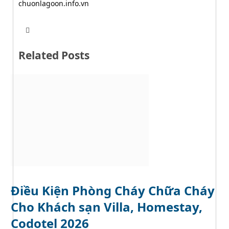
chuonlagoon.info.vn
T
W
w
e
i
b
t
Related Posts
s
t
i
e
t
r
e
Điều Kiện Phòng Cháy Chữa Cháy
Cho Khách sạn Villa, Homestay,
Codotel 2026