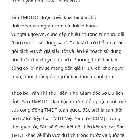
trực tuyến tỉnh BR-VT năm 2021.
Sàn TMDLĐT được triển khai tại địa chỉ:
dulichbariavungtau.com và dulich.baria-
vungtau.gov.vn, cung cấp nhiều chương trình ưu đãi
“bán trước – sử dụng sau”. Du khách có thể mua các
gói dịch vụ với giá siêu tốt và lên kế hoạch sử dụng
phù hợp cho chuyến du lịch. Phương thức hai bên
cùng có lợi này sẽ mang đến giá trị ưu đãi cho người
mua, đồng thời giúp người bán tăng doanh thu.
Theo bà Trần Thị Thu Hiền, Phó Giám đốc Sở Du lịch
tỉnh, Sàn TMĐTDL đã nhận được sự ủng hộ mạnh mẽ
của cộng đồng TMĐT toàn quốc, đặc biệt là cam kết
hỗ trợ từ Hiệp hội TMĐT Việt Nam (VECOM). Trong
thời gian tới, Sàn sẽ được kết nối, liên kết với các Sàn
TMĐT khác về lĩnh vực du lịch trong nước và quốc tế