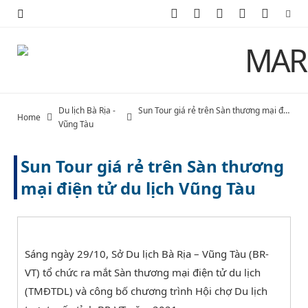
F
X
I
P
Y
a
(
n
i
o
c
T
s
n
u
e
w
t
t
T
Du lịch Bà Rịa -
Sun Tour giá rẻ trên Sàn thương mại điện tử du lịch Vũng Tàu
Home
b
i
a
e
u
Vũng Tàu
o
t
g
r
b
Sun Tour giá rẻ trên Sàn thương
o
t
r
e
e
mại điện tử du lịch Vũng Tàu
k
e
a
s
r
m
t
Sáng ngày 29/10, Sở Du lịch Bà Rịa – Vũng Tàu (BR-
)
VT) tổ chức ra mắt Sàn thương mại điện tử du lịch
(TMĐTDL) và công bố chương trình Hội chợ Du lịch