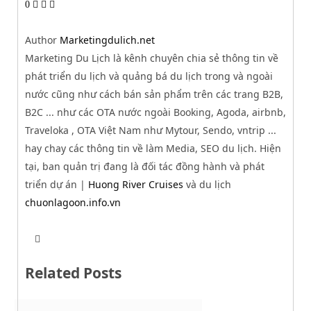
0
Author
Marketingdulich.net
Marketing Du Lịch là kênh chuyên chia sẻ thông tin về
phát triển du lịch và quảng bá du lịch trong và ngoài
nước cũng như cách bán sản phẩm trên các trang B2B,
B2C ... như các OTA nước ngoài Booking, Agoda, airbnb,
Traveloka , OTA Việt Nam như Mytour, Sendo, vntrip ...
hay chay các thông tin về làm Media, SEO du lịch. Hiện
tại, ban quản trị đang là đối tác đồng hành và phát
triển dự án |
Huong River Cruises
và du lịch
chuonlagoon.info.vn
T
W
w
e
i
b
t
Related Posts
s
t
i
e
t
r
e