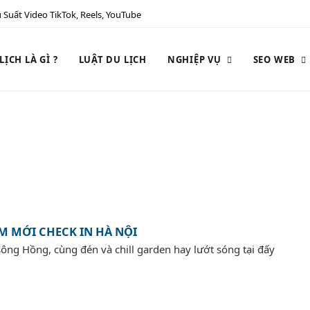
 Suất Video TikTok, Reels, YouTube
ỊCH LÀ GÌ ?
LUẬT DU LỊCH
NGHIỆP VỤ
SEO WEB
ỂM MỚI CHECK IN HÀ NỘI
 sông Hồng, cùng đén và chill garden hay lướt sóng tại đấy