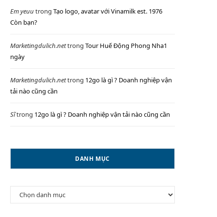
Em yeuu
trong
Tạo logo, avatar với Vinamilk est. 1976
Còn bạn?
P
Marketingdulich.net
trong
Tour Huế Động Phong Nha1
ngày
Marketingdulich.net
trong
12go là gì ? Doanh nghiệp vận
I
tải nào cũng cần
Sĩ
trong
12go là gì ? Doanh nghiệp vận tải nào cũng cần
N
DANH MỤC
G
Danh
mục
C