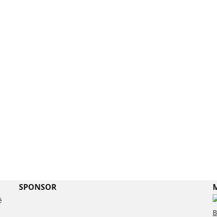
SPONSOR
M
ề
B