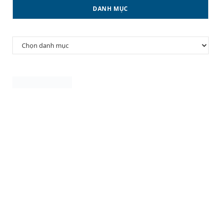
DANH MỤC
Danh
mục