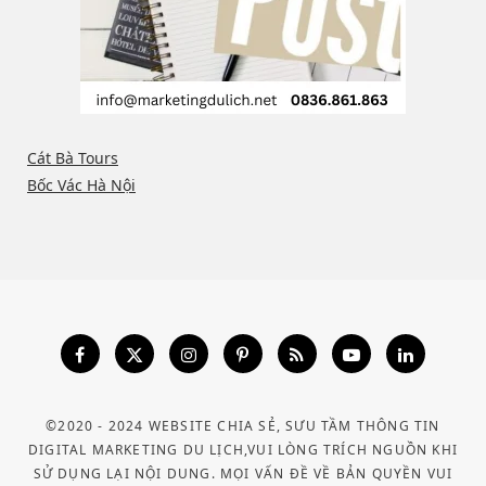
Cát Bà Tours
Bốc Vác Hà Nội
©2020 - 2024 WEBSITE CHIA SẺ, SƯU TẦM THÔNG TIN
DIGITAL MARKETING DU LỊCH,VUI LÒNG TRÍCH NGUỒN KHI
SỬ DỤNG LẠI NỘI DUNG. MỌI VẤN ĐỀ VỀ BẢN QUYỀN VUI