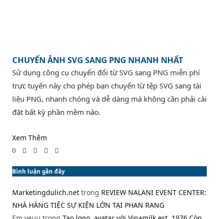
CHUYỂN ẢNH SVG SANG PNG NHANH NHẤT
Sử dụng công cụ chuyển đổi từ SVG sang PNG miễn phí
trực tuyến này cho phép bạn chuyển từ tệp SVG sang tài
liệu PNG, nhanh chóng và dễ dàng mà không cần phải cài
đặt bất kỳ phần mềm nào.
Xem Thêm
0
Bình luận gần đây
Marketingdulich.net
trong
REVIEW NALANI EVENT CENTER:
NHÀ HÀNG TIỆC SỰ KIỆN LỚN TẠI PHAN RANG
Em yeuu
trong
Tạo logo, avatar với Vinamilk est. 1976 Còn