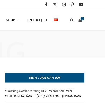
F
X
I
P
Y
a
(
n
i
o
0
SHOP
TIN DU LỊCH
c
T
s
n
u
e
w
t
t
T
NG
S
b
i
a
e
u
o
t
g
r
b
o
t
r
e
e
H
k
e
a
s
BÌNH LUẬN GẦN ĐÂY
r
m
t
O
)
Marketingdulich.net
trong
REVIEW NALANI EVENT
CENTER: NHÀ HÀNG TIỆC SỰ KIỆN LỚN TẠI PHAN RANG
P