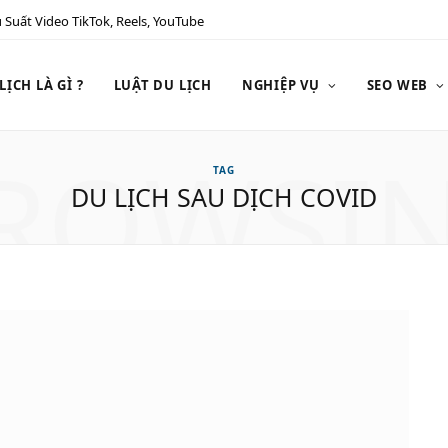
 Suất Video TikTok, Reels, YouTube
ỊCH LÀ GÌ ?
LUẬT DU LỊCH
NGHIỆP VỤ
SEO WEB
ROWSI
TAG
DU LỊCH SAU DỊCH COVID