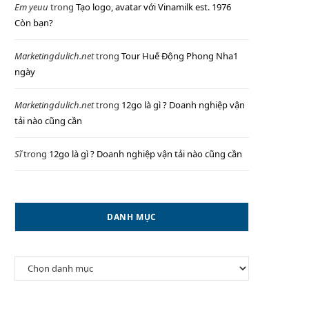
Em yeuu
trong
Tạo logo, avatar với Vinamilk est. 1976
Còn bạn?
Marketingdulich.net
trong
Tour Huế Động Phong Nha1
P
ngày
Marketingdulich.net
trong
12go là gì ? Doanh nghiệp vận
tải nào cũng cần
I
Sĩ
trong
12go là gì ? Doanh nghiệp vận tải nào cũng cần
N
DANH MỤC
G
Danh
mục
C