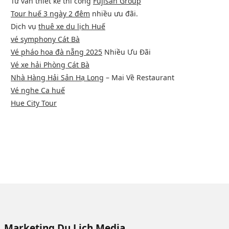
Tư vấn thiết kế thi công
Fujisan Group
Tour huế 3 ngày 2 đêm
nhiều ưu đãi.
Dịch vụ
thuê xe du lịch Huế
vé symphony Cát Bà
Vé pháo hoa đà nẵng 2025
Nhiều Ưu Đãi
Vé xe hải Phòng Cát Bà
Nhà Hàng Hải Sản Hạ Long
– Mai Về Restaurant
Vé nghe Ca huế
Hue City Tour
Marketing Du Lịch Media