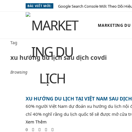
BÀI VIẾT MỚI:
Google Search Console Mới: Theo Dõi Hiệu
MARKETING DU L
Tag
xu hướng du lịch sau dịch covdi
Browsing
XU HƯỚNG DU LỊCH TẠI VIỆT NAM SAU DỊCH
60% người Việt Nam dự đoán xu hướng du lịch nội đị
chỉ 40% nghĩ rằng du lịch quốc tế sẽ được mở cửa trở
Xem Thêm
0