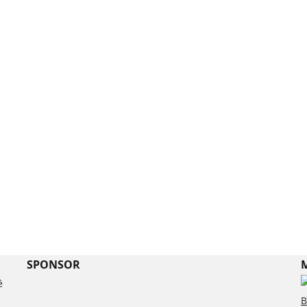
SPONSOR
M
ề
B