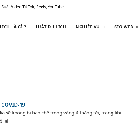
 Suất Video TikTok, Reels, YouTube
ỊCH LÀ GÌ ?
LUẬT DU LỊCH
NGHIỆP VỤ
SEO WEB
 COVID-19
a sẽ không bị hạn chế trong vòng 6 tháng tới, trong khi
 lại.