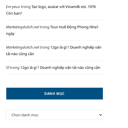
Em yeuu
trong
Tạo logo, avatar với Vinamilk est. 1976
Còn bạn?
P
Marketingdulich.net
trong
Tour Huế Động Phong Nha1
ngày
Marketingdulich.net
trong
12go là gì ? Doanh nghiệp vận
I
tải nào cũng cần
Sĩ
trong
12go là gì ? Doanh nghiệp vận tải nào cũng cần
N
DANH MỤC
G
Danh
mục
C