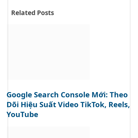
W
w
e
i
b
t
Related Posts
s
t
i
e
t
r
e
Google Search Console Mới: Theo
Dõi Hiệu Suất Video TikTok, Reels,
YouTube