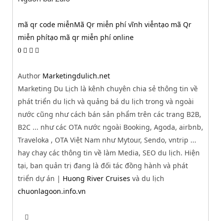
mã qr code miễn
Mã Qr miễn phí vĩnh viễn
tạo mã Qr
miễn phí
tạo mã qr miễn phí online
0
Author
Marketingdulich.net
Marketing Du Lịch là kênh chuyên chia sẻ thông tin về
phát triển du lịch và quảng bá du lịch trong và ngoài
nước cũng như cách bán sản phẩm trên các trang B2B,
B2C ... như các OTA nước ngoài Booking, Agoda, airbnb,
Traveloka , OTA Việt Nam như Mytour, Sendo, vntrip ...
hay chay các thông tin về làm Media, SEO du lịch. Hiện
tại, ban quản trị đang là đối tác đồng hành và phát
triển dự án |
Huong River Cruises
và du lịch
chuonlagoon.info.vn
T