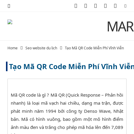
F
X
I
P
Y
a
(
n
i
o
c
T
s
n
u
e
w
t
t
T
Home
Seo website du lịch
Tạo Mã QR Code Miễn Phí Vĩnh Viễn
b
i
a
e
u
Tạo Mã QR Code Miễn Phí Vĩnh Viễ
o
t
g
r
b
o
t
r
e
e
k
e
a
s
Mã QR code là gì ? Mã QR (Quick Response – Phản hồi
r
m
t
nhanh) là loại mã vạch hai chiều, dạng ma trận, được
phát minh năm 1994 bởi công ty Denso Wave, Nhật
)
bản. Mã có hình vuông, bao gồm một mô hình điểm
ảnh màu đen và trắng cho phép mã hóa lên đến 7,089