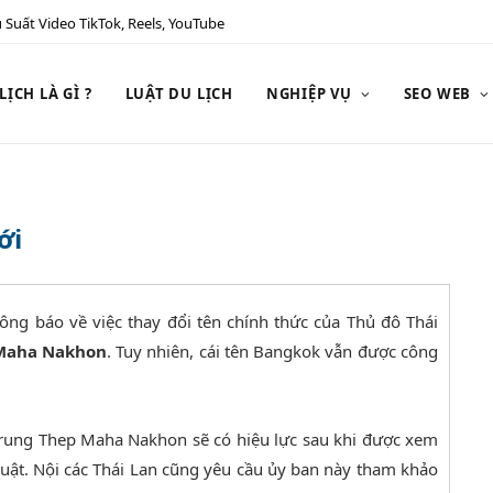
 Suất Video TikTok, Reels, YouTube
ỊCH LÀ GÌ ?
LUẬT DU LỊCH
NGHIỆP VỤ
SEO WEB
ới
ông báo về việc thay đổi tên chính thức của Thủ đô Thái
Maha Nakhon
. Tuy nhiên, cái tên Bangkok vẫn được công
Krung Thep Maha Nakhon sẽ có hiệu lực sau khi được xem
luật. Nội các Thái Lan cũng yêu cầu ủy ban này tham khảo