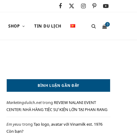
F
X
I
P
Y
a
(
n
i
o
0
SHOP
TIN DU LỊCH
c
T
s
n
u
e
w
t
t
T
S
b
i
a
e
u
o
t
g
r
b
o
t
r
e
e
H
BÌNH LUẬN GẦN ĐÂY
k
e
a
s
Marketingdulich.net
trong
REVIEW NALANI EVENT
r
m
t
O
CENTER: NHÀ HÀNG TIỆC SỰ KIỆN LỚN TẠI PHAN RANG
)
Em yeuu
trong
Tạo logo, avatar với Vinamilk est. 1976
Còn bạn?
P