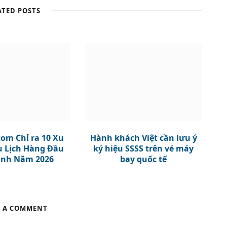
t
e
ATED POSTS
e
r
om Chỉ ra 10 Xu
Hành khách Việt cần lưu ý
 Lịch Hàng Đầu
ký hiệu SSSS trên vé máy
ình Năm 2026
bay quốc tế
E A COMMENT