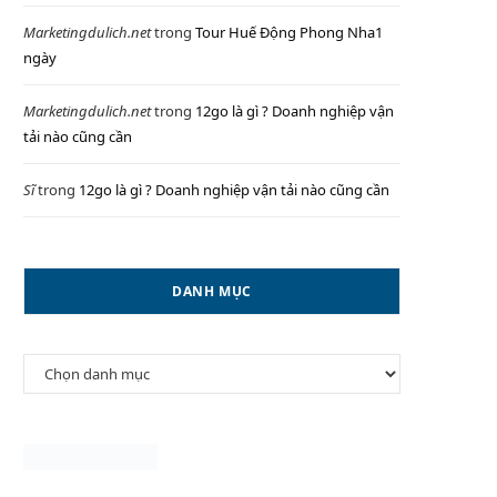
Marketingdulich.net
trong
Tour Huế Động Phong Nha1
ngày
P
Marketingdulich.net
trong
12go là gì ? Doanh nghiệp vận
tải nào cũng cần
Sĩ
trong
12go là gì ? Doanh nghiệp vận tải nào cũng cần
I
DANH MỤC
N
Danh
G
mục
C