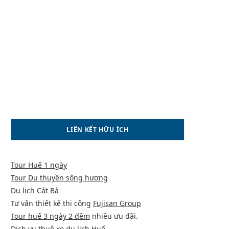
LIÊN KẾT HỮU ÍCH
Tour Huế 1 ngày
Tour Du thuyền sông hương
Du lịch Cát Bà
Tư vấn thiết kế thi công
Fujisan Group
Tour huế 3 ngày 2 đêm
nhiều ưu đãi.
Dịch vụ
thuê xe du lịch Huế