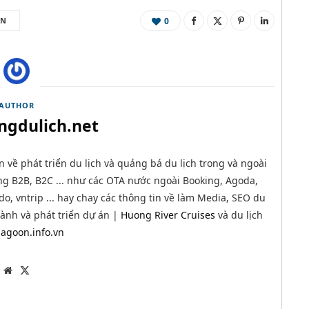
AN
0
AUTHOR
ngdulich.net
n về phát triển du lịch và quảng bá du lịch trong và ngoài
g B2B, B2C ... như các OTA nước ngoài Booking, Agoda,
o, vntrip ... hay chay các thông tin về làm Media, SEO du
 hành và phát triển dự án |
Huong River Cruises
và du lịch
agoon.info.vn
W
T
e
w
b
i
s
t
i
t