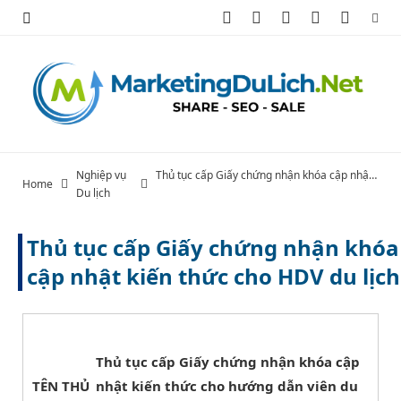
F
X
I
P
Y
a
(
n
i
o
c
T
s
n
u
e
w
t
t
T
b
i
a
e
u
Nghiệp vụ
Thủ tục cấp Giấy chứng nhận khóa cập nhật kiến thức cho HDV du lịch
Home
Du lịch
o
t
g
r
b
o
t
r
e
e
Thủ tục cấp Giấy chứng nhận khóa
k
e
a
s
cập nhật kiến thức cho HDV du lịch
r
m
t
)
Thủ tục cấp Giấy chứng nhận khóa cập
TÊN THỦ
nhật kiến thức cho hướng dẫn viên du