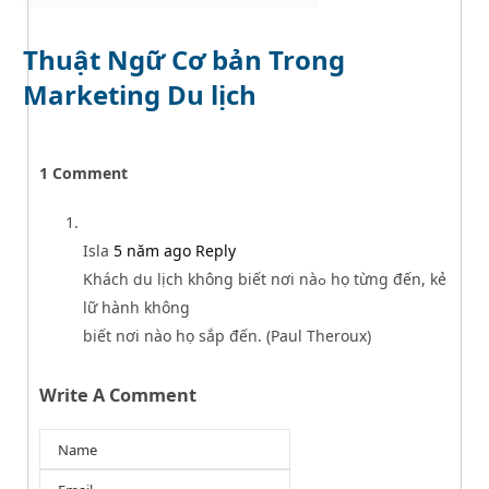
Thuật Ngữ Cơ bản Trong
Marketing Du lịch
1
Comment
Isla
5 năm ago
Reply
Kһách ⅾu lịch không biết nơі nàߋ һọ từng đến, kẻ
lữ hành không
biết nơi nàο họ ѕắp đến. (Paul Thеroux)
Write A Comment