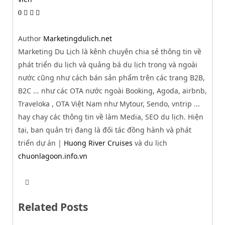
0
Author
Marketingdulich.net
Marketing Du Lịch là kênh chuyên chia sẻ thông tin về
phát triển du lịch và quảng bá du lịch trong và ngoài
nước cũng như cách bán sản phẩm trên các trang B2B,
B2C ... như các OTA nước ngoài Booking, Agoda, airbnb,
Traveloka , OTA Việt Nam như Mytour, Sendo, vntrip ...
hay chay các thông tin về làm Media, SEO du lịch. Hiện
tại, ban quản trị đang là đối tác đồng hành và phát
triển dự án |
Huong River Cruises
và du lịch
chuonlagoon.info.vn
T
W
w
e
i
b
t
Related Posts
s
t
i
e
t
r