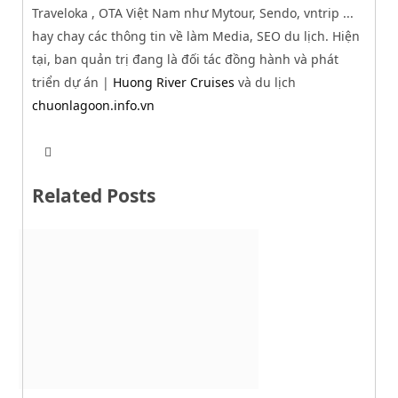
Traveloka , OTA Việt Nam như Mytour, Sendo, vntrip ...
hay chay các thông tin về làm Media, SEO du lịch. Hiện
tại, ban quản trị đang là đối tác đồng hành và phát
triển dự án |
Huong River Cruises
và du lịch
chuonlagoon.info.vn
T
W
w
e
i
b
t
Related Posts
s
t
i
e
t
r
e