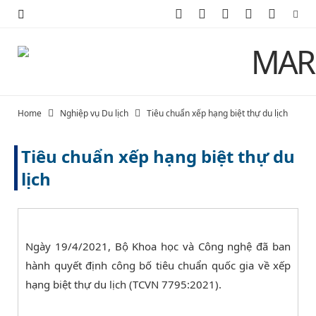
F
X
I
P
Y
a
(
n
i
o
c
T
s
n
u
e
w
t
t
T
Home
Nghiệp vụ Du lịch
Tiêu chuẩn xếp hạng biệt thự du lịch
b
i
a
e
u
Tiêu chuẩn xếp hạng biệt thự du
o
t
g
r
b
lịch
o
t
r
e
e
k
e
a
s
r
m
t
Ngày 19/4/2021, Bộ Khoa học và Công nghệ đã ban
hành quyết định công bố tiêu chuẩn quốc gia về xếp
)
hạng biệt thự du lịch (TCVN 7795:2021).