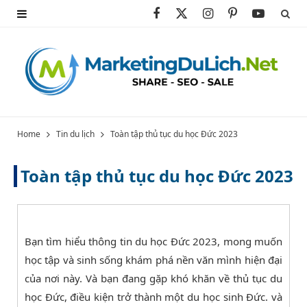
F
X
I
P
Y
a
(
n
i
o
c
T
s
n
u
e
w
t
t
T
b
i
a
e
u
Home
Tin du lịch
Toàn tập thủ tục du học Đức 2023
o
t
g
r
b
Toàn tập thủ tục du học Đức 2023
o
t
r
e
e
k
e
a
s
r
m
t
Bạn tìm hiểu thông tin du học Đức 2023, mong muốn
học tập và sinh sống khám phá nền văn mình hiện đại
)
của nơi này. Và bạn đang gặp khó khăn về thủ tục du
học Đức, điều kiện trở thành một du học sinh Đức. và