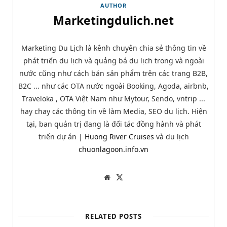
AUTHOR
Marketingdulich.net
Marketing Du Lịch là kênh chuyên chia sẻ thông tin về
phát triển du lịch và quảng bá du lịch trong và ngoài
nước cũng như cách bán sản phẩm trên các trang B2B,
B2C ... như các OTA nước ngoài Booking, Agoda, airbnb,
Traveloka , OTA Việt Nam như Mytour, Sendo, vntrip ...
hay chay các thông tin về làm Media, SEO du lịch. Hiện
tại, ban quản trị đang là đối tác đồng hành và phát
triển dự án |
Huong River Cruises
và du lịch
chuonlagoon.info.vn
W
T
e
w
b
i
s
t
i
t
t
e
RELATED POSTS
e
r