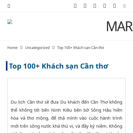
F
X
I
P
Y
a
(
n
i
o
c
T
s
n
u
e
w
t
t
T
Home
Uncategorized
Top 100+ Khách sạn Cần thơ
b
i
a
e
u
Top 100+ Khách sạn Cần thơ
o
t
g
r
b
o
t
r
e
e
k
e
a
s
r
m
t
Du lịch Cần thơ sẽ đưa Du khách đến Cần Thơ không
thể không tới bến Ninh Kiều bên bờ Sông Hậu hiền
)
hòa và thơ mộng, để thả mình vào cuộc hành trình
mới trên sông nước khá thú vị, và đầy kỷ niệm. Không