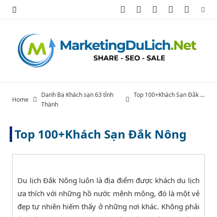
F
X
I
P
Y
a
(
n
i
o
c
T
s
n
u
e
w
t
t
T
b
i
a
e
u
Danh Bạ Khách sạn 63 tỉnh
Top 100+Khách Sạn Đắk Nông
Home
Thành
o
t
g
r
b
o
t
r
e
e
Top 100+Khách Sạn Đắk Nông
k
e
a
s
r
m
t
Du lịch Đắk Nông luôn là địa điểm được khách du lịch
)
ưa thích với những hồ nước mênh mông, đó là một vẻ
đẹp tự nhiên hiếm thấy ở những nơi khác. Không phải