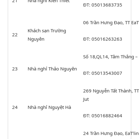
21
Nhà nghỉ Kiến Thiết
ĐT: 05013683735
06 Trần Hưng Đạo, TT EaT’
Khách sạn Trường
22
Nguyên
ĐT: 05016263263
Số 18,QL14, Tâm Thắng – 
23
Nhà nghỉ Thảo Nguyên
ĐT: 05013543007
269 Nguyễn Tất Thành, TT 
Jut
24
Nhà nghỉ Nguyệt Hà
ĐT: 05016882464
24 Trần Hưng Đạo, EaT’lin