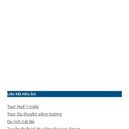
Liên Kết Hữu Ích
Tour Huế 1 ngày
Tour Du thuyền sông hương
Du lịch Cát Bà
Tư vấn thiết kế thi công
Fujisan Group