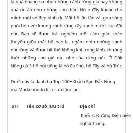
là quá hoang sơ như những cánh rừng già hay không
quá ồn ào như những con thác. Hồ ở đây khoác cho
mình một vẻ đẹp bình dị. Mặt hồ lăn lăn vài gợn sóng
phối hợp với khung cảnh rừng cây xanh mướt của đồi
núi. Bạn sẽ được trải nghiệm một cảm giác chèo
thuyền giữa mặt hồ bao la, ngắm nhìn những cảnh
núi rừng và được hít thở không khí trong lành, thưởng
thức những cơn gió dịu nhẹ của rừng núi. Ở Đắk
Nông có 3 hồ nổi tiếng là hồ Ea Snô, hồ Tây và hồ Trúc
Dưới dây là danh bạ Top 100+Khách Sạn Đắk Nông
mà Marketingdu lích sưu tầm lại :
STT
Tên cơ sở lưu trú
Địa chỉ
Khối 7, Đường Điện biên
nghĩa Trung.