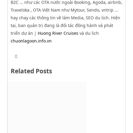
B2C ... như các OTA nước ngoài Booking, Agoda, airbnb,
Traveloka , OTA Việt Nam như Mytour, Sendo, vntrip ...
hay chay các thông tin về làm Media, SEO du lịch. Hiện
tại, ban quản trị đang là đối tác đồng hành và phát
triển dự án |
Huong River Cruises
và du lịch
chuonlagoon.info.vn
T
W
w
e
i
b
t
Related Posts
s
t
i
e
t
r
e